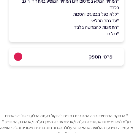
*המחיר המלא בפרסום הינו המחיר המופיע באתר ד"ר גב
בלבד
*ללא כפל מבצעים והטבות
*עד גמר המלאי
*התמונות להמחשה בלבד
*ט.ל.ח
פרטי הספק
03-6032777
באתר
בפייסבוק
באינסטגרם
ביוטיוב
בוואטסאפ
* הנפקת הכרטיס וגובה המסגרת נתונים לשיקול דעתה הבלעדי של ישראכרט
בע"מ ו/או פרימיום אקספרס בע"מ ו/או ישראכרט מימון בע"מ ו/או הבנק המנפיק *
שם מלא
*
אי עמידה בפירעון ההלוואה או האשראי עלולה לגרור חיוב בריבית פיגורים והליכי הוצאה