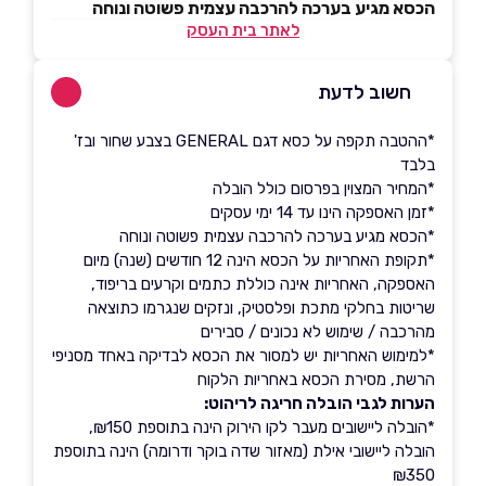
הכסא מגיע בערכה להרכבה עצמית פשוטה ונוחה
לאתר בית העסק
חשוב לדעת
*ההטבה תקפה על כסא דגם GENERAL בצבע שחור ובז'
בלבד
*המחיר המצוין בפרסום כולל הובלה
*זמן האספקה הינו עד 14 ימי עסקים
*הכסא מגיע בערכה להרכבה עצמית פשוטה ונוחה
*תקופת האחריות על הכסא הינה 12 חודשים (שנה) מיום
האספקה, האחריות אינה כוללת כתמים וקרעים בריפוד,
שריטות בחלקי מתכת ופלסטיק, ונזקים שנגרמו כתוצאה
מהרכבה / שימוש לא נכונים / סבירים
*למימוש האחריות יש למסור את הכסא לבדיקה באחד מסניפי
הרשת, מסירת הכסא באחריות הלקוח
הערות לגבי הובלה חריגה לריהוט:
*הובלה ליישובים מעבר לקו הירוק הינה בתוספת ₪150,
הובלה ליישובי אילת (מאזור שדה בוקר ודרומה) הינה בתוספת
₪350