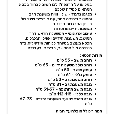
במלואן על הרצפה? לכן חשוב לבחור בכסא
המתאים למידה שלכם
מנגנון נדנוד -
שינוי זווית משענת הגב
והמושב כיחידה אחת, עם אופציית שינוי של
כיוונון התנגדות הנדנוד
משענות ידיים מרופדות
עיצוב ארגונומי -
ממשענת הראש דרך
המושב, משענות הידיים ואפילו הגלגלים,
הכסא מעוצב במיוחד לנוחות אידיאלית בזמן
הישיבה מול המחשב, בבית או בעבודה
מידות הכסא:
רוחב מושב -
53 ס"מ
רוחב כולל משענות ידיים -
65 ס"מ
עומק מושב -
50 ס"מ
עומק כללי
- 61 ס"מ
רוחב משענת גב -
50 ס"מ
גובה משענת גב -
81 ס"מ
גובה מושב מהרצפה -
51-57 ס"מ
גובה כללי -
112-118 ס"מ
גובה מהרצפה ועד משענות הידיים -
67-73
ס"מ
המחיר כולל הובלה עד הבית