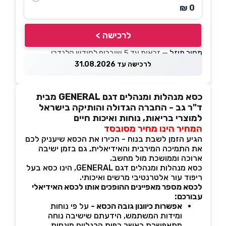
0 ₪
לרכישה >
מחיר מוזל
— זכאות עד 5 שוברים לחודש קלנדרי
לרכישה עד 31.08.2026
כסא מנהלות ומנהלים דגם GENERAL מבית
ד"ר גב - החברה הגדולה והותיקה בישראל
למוצרי בריאות, נוחות ואיכות חיים
המחיר הינו מחיר מסובסד
הגיע הזמן לשבת בנוח - הכירו את הכסא שיעניק לכם
את התמיכה המירבית והאידיאלית, גם בזמן ישיבה
ארוכה וממושכת מול מחשב.
כסא מנהלות ומנהלים דגם GENERAL, הינו כסא בעל
ריפוד עור אלטרנטיבי מרשים ואיכותי.
לכסא מספר מאפיינים ההופכים אותו לכסא האידיאלי
עבורכם:
אפשרות כיוונון גובה הכסא -
על פי נוחות
ומידות המשתמש, הידעתם שישיבה נוחה
מתאפשרת כאשר כפות הרגליים מונחות