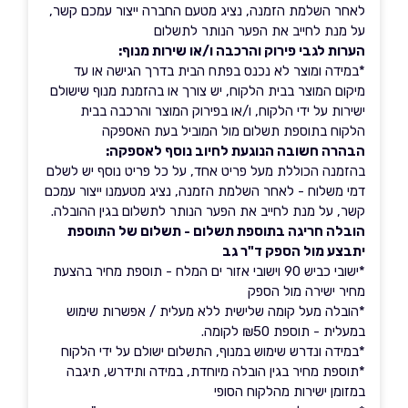
לאחר השלמת הזמנה, נציג מטעם החברה ייצור עמכם קשר,
על מנת לחייב את הפער הנותר לתשלום
הערות לגבי פירוק והרכבה ו/או שירות מנוף:
*במידה ומוצר לא נכנס בפתח הבית בדרך הגישה או עד
מיקום המוצר בבית הלקוח, יש צורך או בהזמנת מנוף שישולם
ישירות על ידי הלקוח, ו/או בפירוק המוצר והרכבה בבית
הלקוח בתוספת תשלום מול המוביל בעת האספקה
הבהרה חשובה הנוגעת לחיוב נוסף לאספקה:
בהזמנה הכוללת מעל פריט אחד, על כל פריט נוסף יש לשלם
דמי משלוח - לאחר השלמת הזמנה, נציג מטעמנו ייצור עמכם
קשר, על מנת לחייב את הפער הנותר לתשלום בגין ההובלה.
הובלה חריגה בתוספת תשלום - תשלום של התוספת
יתבצע מול הספק ד"ר גב
*ישובי כביש 90 וישובי אזור ים המלח - תוספת מחיר בהצעת
מחיר ישירה מול הספק
*הובלה מעל קומה שלישית ללא מעלית / אפשרות שימוש
במעלית - תוספת ₪50 לקומה.
*במידה ונדרש שימוש במנוף, התשלום ישולם על ידי הלקוח
*תוספת מחיר בגין הובלה מיוחדת, במידה ותידרש, תיגבה
במזומן ישירות מהלקוח הסופי