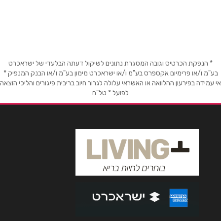
שם מלא
*
נורדאו 15
048662190
טלפון
*
* הנפקת הכרטיס וגובה המסגרת נתונים לשיקול דעתה הבלעדי של ישראכרט
אימייל
*
בע"מ ו/או פרימיום אקספרס בע"מ ו/או ישראכרט מימון בע"מ ו/או הבנק המנפיק *
אי עמידה בפירעון ההלוואה או האשראי עלולה לגרור חיוב בריבית פיגורים והליכי הוצאה
לפועל * טל"ח
נושא
*
אנא חזרו אלי בקשר ל...
הודעה
*
שליחה