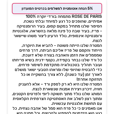
5% הנחה אוטומטית למשלמים בכרטיס המועדון
ROSE DE PARIS מתמחה בורדי יוקרה 100%
אמיתיים, שהופכים כל רגע למיוחד ובלתי נשכח.
הסיפור שלנו מתחיל במקום קסום, בעיר הרומנטיקה
- פריז, בעיר שבה כל פינה מלאה בהשראה, אלגנטיות
ורומנטיקה אינסופית, נולד הרעיון ליצור משהו שיישאר
לנצח.
המטרה שלנו הייתה פשוטה - להביא את היוקרה,
הייחוד והקסם של פריז אליכם הביתה, דרך פרחים
שמסמלים את הזמן והאהבה בצורה שלא דועכת.
כל ורד שלנו נבחר בקפידה, נקטף ידנית בשיא פריחתו
ועובר תהליך בטכנולוגיה מתקדמת לשימור פרחים,
כדי להבטיח שהיופי שלו ומראהו הטבעי ישאר מושלם
לאורך זמן (עד כשנה), ללא צורך בהשקייה או כל
תחזוקה אחרת!
המטרה שלנו היא לא רק לספק ורד – אלא להעניק
חוויה, זיכרון ויצירת אמנות שנשארת לנצח.
המותג שלנו נולד מתוך תשוקה ליופי ולפרטים הקטנים,
ומתוך רצון לשלב את האסתטיקה הצרפתית הקלאסית
עם תחושת אלגנטיות עכשווית.
אנו מאמינים כי כל פרח הוא סמל של אהבה נצחית, כל
רגע הוא הזדמנות להפתיע ולהרשים, וכל מתנה היא