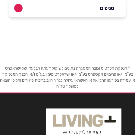
050-6364220
סניפים
באתר
באינסטגרם
ראשון לציון- איסוף עצמי בתיאום מראש בלבד
דרך המכבים 58
שם מלא
*
טלפון
*
* הנפקת הכרטיס וגובה המסגרת נתונים לשיקול דעתה הבלעדי של ישראכרט
בע"מ ו/או פרימיום אקספרס בע"מ ו/או ישראכרט מימון בע"מ ו/או הבנק המנפיק *
אי עמידה בפירעון ההלוואה או האשראי עלולה לגרור חיוב בריבית פיגורים והליכי הוצאה
לפועל * טל"ח
אימייל
*
נושא
*
אנא חזרו אלי בקשר ל...
הודעה
*