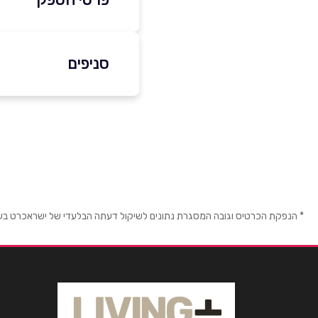
053-5670371
סניפים
באתר
בפייסבוק
תל אביב יפו
דרך מנחם בגין 31
שם מלא
*
טלפון
*
* הנפקת הכרטיס וגובה המסגרת נתונים לשיקול דעתה הבלעדי של ישראכרט בע"מ ו/
נושא
*
אנא חזרו אלי בקשר ל...
הודעה
*