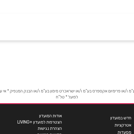
באינסטגרם
אימייל
*
או פרימיום אקספרס בע"מ ו/או ישראכרט מימון בע"מ ו/או הבנק המנפיק * אי עמידה
לפועל * טל"ח
אודות המועדון
חדש במועדון
הצטרפות למועדון +LIVING
אטרקציות
הצהרת נגישות
מסעדות