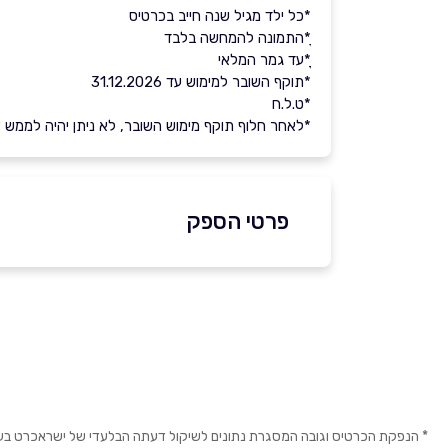
*כל ילד מגיל שנה חייב בכרטיס
ָ*התמונה להמחשה בלבד
ָָ*עד גמר המלאי
*תוקף השובר למימוש עד 31.12.2026
*ט.ל.ח
*לאחר חלוף תוקף מימוש השובר, לא ניתן יהיה לממש את 
פרטי הספק
052-5470047
באתר
שם מלא
*
* הנפקת הכרטיס וגובה המסגרת נתונים לשיקול דעתה הבלעדי של ישראכרט בע"מ ו/