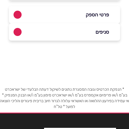
פרטי הספק
054-7610016
סניפים
באינסטגרם
ירושלים
ירמיהו 56
שם מלא
*
טלפון
*
* הנפקת הכרטיס וגובה המסגרת נתונים לשיקול דעתה הבלעדי של ישראכרט
בע"מ ו/או פרימיום אקספרס בע"מ ו/או ישראכרט מימון בע"מ ו/או הבנק המנפיק *
אי עמידה בפירעון ההלוואה או האשראי עלולה לגרור חיוב בריבית פיגורים והליכי הוצאה
לפועל * טל"ח
אימייל
*
נושא
*