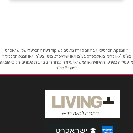
בפייסבוק
באינסטגרם
תל אביב
לוינסקי 30
054-7401340
שם מלא
*
טלפון
*
* הנפקת הכרטיס וגובה המסגרת נתונים לשיקול דעתה הבלעדי של ישראכרט
בע"מ ו/או פרימיום אקספרס בע"מ ו/או ישראכרט מימון בע"מ ו/או הבנק המנפיק *
אי עמידה בפירעון ההלוואה או האשראי עלולה לגרור חיוב בריבית פיגורים והליכי הוצאה
לפועל * טל"ח
אימייל
*
נושא
*
אנא חזרו אלי בקשר ל...
הודעה
*