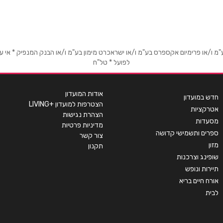
או פרימיום אקספרס בע"מ ו/או ישראכרט מימון בע"מ ו/או הבנק המנפיק * אי עמידה
לפועל * טל"ח
אימייל
*
אודות המועדון
חדש במועדון
הצטרפות למועדון +LIVING
אטרקציות
הצהרת נגישות
מסעדות
מדיניות פרטיות
ספרים ותשמישי קדושה
צור קשר
מזון
תקנון
שופינג וצרכנות
תיירות ונופש
אורח חיים בריא
לבית