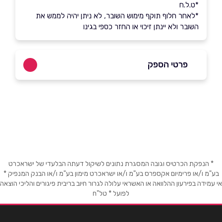
*ט.ל.ח
*לאחר חלוף תוקף מימוש השובר, לא ניתן יהיה לממש את
השובר ולא יינתן זיכוי או החזר כספי בגינו
פרטי הספק
שם מלא
*
טלפון
*
* הנפקת הכרטיס וגובה המסגרת נתונים לשיקול דעתה הבלעדי של ישראכרט
בע"מ ו/או פרימיום אקספרס בע"מ ו/או ישראכרט מימון בע"מ ו/או הבנק המנפיק *
אימייל
*
אי עמידה בפירעון ההלוואה או האשראי עלולה לגרור חיוב בריבית פיגורים והליכי הוצאה
לפועל * טל"ח
נושא
*