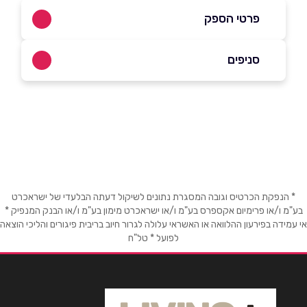
פרטי הספק
סניפים
025336363
ירושלים
באתר
עמק רפאים 26
025336363
שם מלא
*
* הנפקת הכרטיס וגובה המסגרת נתונים לשיקול דעתה הבלעדי של ישראכרט
טלפון
*
בע"מ ו/או פרימיום אקספרס בע"מ ו/או ישראכרט מימון בע"מ ו/או הבנק המנפיק *
אי עמידה בפירעון ההלוואה או האשראי עלולה לגרור חיוב בריבית פיגורים והליכי הוצאה
לפועל * טל"ח
אימייל
*
נושא
*