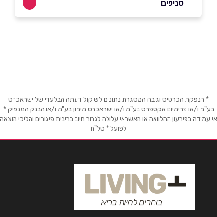
סניפים
בפייסבוק
באינסטגרם
ראשון לציון
השייטת 3
שם מלא
*
טלפון
*
* הנפקת הכרטיס וגובה המסגרת נתונים לשיקול דעתה הבלעדי של ישראכרט
בע"מ ו/או פרימיום אקספרס בע"מ ו/או ישראכרט מימון בע"מ ו/או הבנק המנפיק *
אי עמידה בפירעון ההלוואה או האשראי עלולה לגרור חיוב בריבית פיגורים והליכי הוצאה
לפועל * טל"ח
אימייל
*
נושא
*
אנא חזרו אלי בקשר ל...
הודעה
*