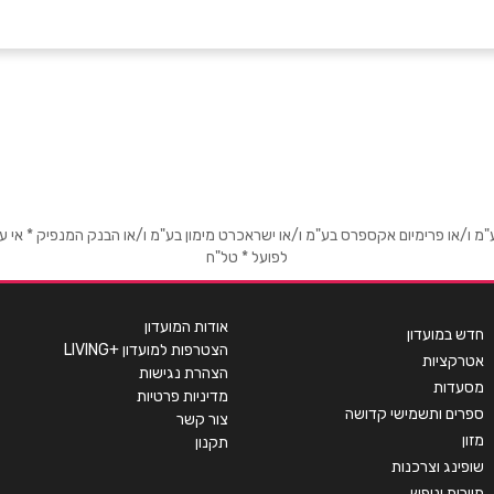
אימייל
*
או פרימיום אקספרס בע"מ ו/או ישראכרט מימון בע"מ ו/או הבנק המנפיק * אי עמידה
לפועל * טל"ח
אודות המועדון
חדש במועדון
הצטרפות למועדון +LIVING
אטרקציות
הצהרת נגישות
מסעדות
מדיניות פרטיות
ספרים ותשמישי קדושה
צור קשר
מזון
תקנון
שופינג וצרכנות
תיירות ונופש