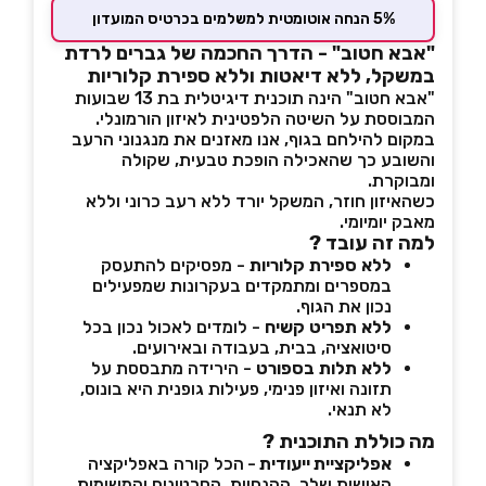
5% הנחה אוטומטית למשלמים בכרטיס המועדון
"אבא חטוב" - הדרך החכמה של גברים לרדת
במשקל, ללא דיאטות וללא ספירת קלוריות
"אבא חטוב" הינה תוכנית דיגיטלית בת 13 שבועות
המבוססת על השיטה הלפטינית לאיזון הורמונלי.
במקום להילחם בגוף, אנו מאזנים את מנגנוני הרעב
והשובע כך שהאכילה הופכת טבעית, שקולה
ומבוקרת.
כשהאיזון חוזר, המשקל יורד ללא רעב כרוני וללא
מאבק יומיומי.
למה זה עובד ?
ללא
ספירת
קלוריות
- מפסיקים להתעסק
במספרים ומתמקדים בעקרונות שמפעילים
נכון את הגוף.
ללא
תפריט
קשיח
- לומדים לאכול נכון בכל
סיטואציה, בבית, בעבודה ובאירועים.
ללא
תלות
בספורט
- הירידה מתבססת על
תזונה ואיזון פנימי, פעילות גופנית היא בונוס,
לא תנאי.
מה כוללת התוכנית ?
אפליקציית ייעודית
-
הכל קורה באפליקציה
האישית שלך, ההנחיות, הסרטונים והמשימות