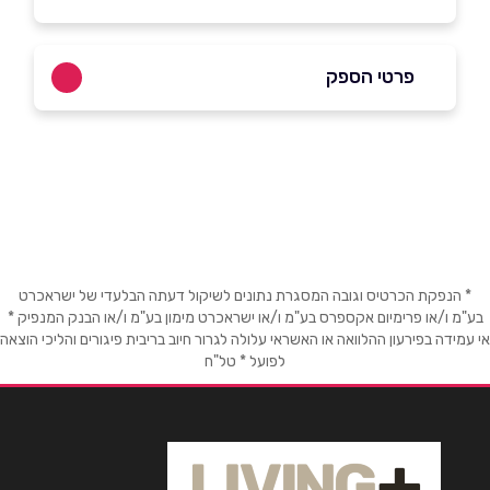
פרטי הספק
058-6600303
באתר
בפייסבוק
באינסטגרם
ביוטיוב
* הנפקת הכרטיס וגובה המסגרת נתונים לשיקול דעתה הבלעדי של ישראכרט
בע"מ ו/או פרימיום אקספרס בע"מ ו/או ישראכרט מימון בע"מ ו/או הבנק המנפיק *
שם מלא
*
אי עמידה בפירעון ההלוואה או האשראי עלולה לגרור חיוב בריבית פיגורים והליכי הוצאה
לפועל * טל"ח
טלפון
*
אימייל
*