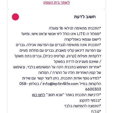
לאתר בית העסק
חשוב לדעת
*התכנית מתאימה לגילאי 16 ומעלה
*מסלול ה-LITE אינו כולל ליווי אנושי וצ'אט אישי, ומיועד
ליישום עצמאי באפליקציה
*התכנית אינה מתאימה לגברים עם הפרעות אכילה, גברים
עם הפרעת דיכאון קליני מאובחן, גברים עם מחלות מעיים
דלקתיות פעילות (קרוהן, קוליטיס כיבית), גברים בתת משקל
/ שאינם מעוניינים לרדת במשקל
*אחריות השימוש בתכנית הינה על המשתמש בלבד, ובשימוש
של קטין האחריות חלה על ההורה / המלווה
*למידע נוסף אודות התכנית, ניתן ליצור קשר עם שירות
הלקוחות במייל info@leptin4life.com / בטלפון 058-
6600303
*לרכישת התכנית באתר "אבא חטוב"
לחצו כאן
*בכפוף לתקנון
*התמונה להמחשה בלבד
*ט.ל.ח