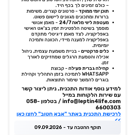
– כולם זמינים לך בכף היד.
תוכן יומי ממוקד
-
סרטונים קצרים, משימות
ברורות ומתכונים מגוונים ליישום פשוט.
מעטפת ליווי מלאה 24/7
- מאמן אנושי
מוסמך בשיטה הלפטינית זמין בצ’אט האישי
באפליקציה, לצד מאמן דיגיטלי מתקדם
באפליקציה למענה מיידי, הכוונה ותמיכה
יומיומית.
כלים פרקטיים
-
בניית משמעת עצמית, ניהול
אכילה והטמעת הרגלים שמחזיקים לאורך
זמן.
קהילה גברית פעילה
-
קבוצת
WHATSAPP לתמיכה בזמן התהליך וקהילת
בוגרים להמשך שימור התוצאות.
למידע נוסף אודות התכנית, ניתן ליצור קשר
עם שירות הלקוחות במייל
info@leptin4life.com / בטלפון 058-
6600303
לרכישת התכנית באתר "אבא חטוב" לחצו כאן
>>
תוקף ההטבה עד - 09.09.2026