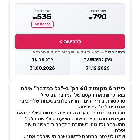
שווי הטבה
מחיר מוזל
535
790
₪
₪
32%
חסכת
לרכישה >
מחיר מוזל
— זכאות עד 5 שוברים לחודש קלנדרי
ניתן למימוש עד
לרכישה עד
31.08.2026
31.12.2026
רייזר 6 מקומות 60 דק' ב-"גל במדבר" אילת
בואו לחוות את הקסם של המדבר עם טיולי
טרקטורונים ורייזרים - חוויה בלתי נשכחת של רכיבה
אתגרית לכל המשפחה!
חברת גל במדבר בע"מ המובילה בתחום טיולי הנהיגה
העצמית המדבריים באזור, מציעה טיולי שטח לכל
המשפחה ולזוגות בשמורה המדברית הצפונית של
אילת.
שמנו לעצמנו כמטרה לדאוג שכל מי שיבלה אתנו,