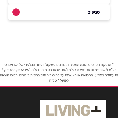
052-7405958
סניפים
באתר
אילת
עיר המלכים
052-7405958
שם מלא
*
טלפון
*
* הנפקת הכרטיס וגובה המסגרת נתונים לשיקול דעתה הבלעדי של ישראכרט
בע"מ ו/או פרימיום אקספרס בע"מ ו/או ישראכרט מימון בע"מ ו/או הבנק המנפיק *
אי עמידה בפירעון ההלוואה או האשראי עלולה לגרור חיוב בריבית פיגורים והליכי הוצאה
לפועל * טל"ח
אימייל
*
נושא
*
אנא חזרו אלי בקשר ל...