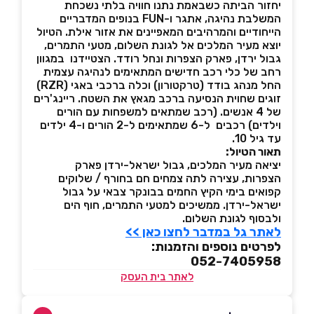
יחזור הביתה כשבאמת נתנו חוויה בלתי נשכחת
המשלבת נהיגה, אתגר ו-FUN בנופים המדבריים
הייחודיים והמרהיבים המאפיינים את אזור אילת. הטיול
יוצא מעיר המלכים אל לגונת השלום, מטעי התמרים,
גבול ירדן, פארק הצפרות ונחל רודד. הצטיידנו במגוון
רחב של כלי רכב חדישים המתאימים לנהיגה עצמית
החל מנהג בודד (טרקטורון) וכלה ברכבי באגי (RZR)
זוגים שחוית הנסיעה ברכב מגאץ את השטח. ריינג'רים
של 4 אנשים. (רכב שמתאים למשפחות עם הורים
וילדים) רכבים ל-6 שמתאימים ל-2 הורים ו-4 ילדים
עד גיל 10.
תאור הטיול:
יציאה מעיר המלכים, גבול ישראל-ירדן פארק
הצפרות, עצירה לתה צמחים חם בחורף / שלוקים
קפואים בימי הקיץ החמים בבונקר צבאי על גבול
ישראל-ירדן. ממשיכים למטעי התמרים, חוף הים
ולבסוף לגונת השלום.
לאתר גל במדבר לחצו כאן >>
לפרטים נוספים והזמנות:
052-7405958
לאתר בית העסק