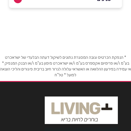
בפייסבוק
נצרת
הגליל 56
052-8388846
שם מלא
*
טלפון
*
* הנפקת הכרטיס וגובה המסגרת נתונים לשיקול דעתה הבלעדי של ישראכרט
בע"מ ו/או פרימיום אקספרס בע"מ ו/או ישראכרט מימון בע"מ ו/או הבנק המנפיק *
אי עמידה בפירעון ההלוואה או האשראי עלולה לגרור חיוב בריבית פיגורים והליכי הוצאה
לפועל * טל"ח
אימייל
*
נושא
*
אנא חזרו אלי בקשר ל...
הודעה
*