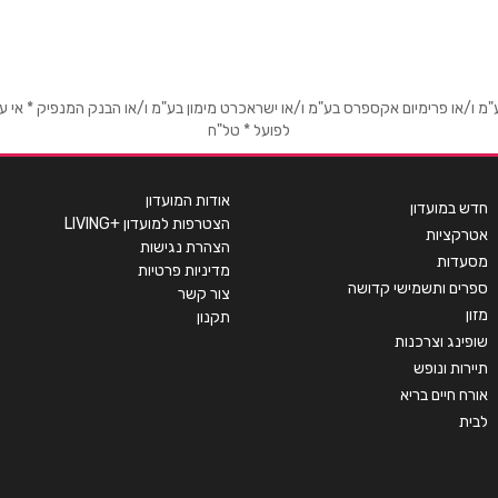
אימייל
*
או פרימיום אקספרס בע"מ ו/או ישראכרט מימון בע"מ ו/או הבנק המנפיק * אי עמידה
לפועל * טל"ח
אודות המועדון
חדש במועדון
הצטרפות למועדון +LIVING
אטרקציות
הצהרת נגישות
מסעדות
מדיניות פרטיות
ספרים ותשמישי קדושה
צור קשר
מזון
תקנון
שופינג וצרכנות
תיירות ונופש
אורח חיים בריא
שליחה
לבית