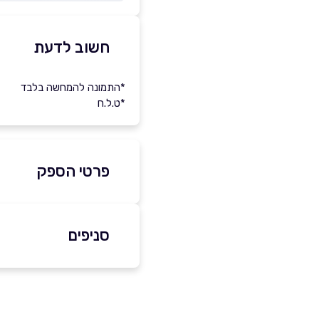
חשוב לדעת
*התמונה להמחשה בלבד
*ט.ל.ח
פרטי הספק
0547557707
סניפים
באינסטגרם
לוד
הרצל 21
שם מלא
*