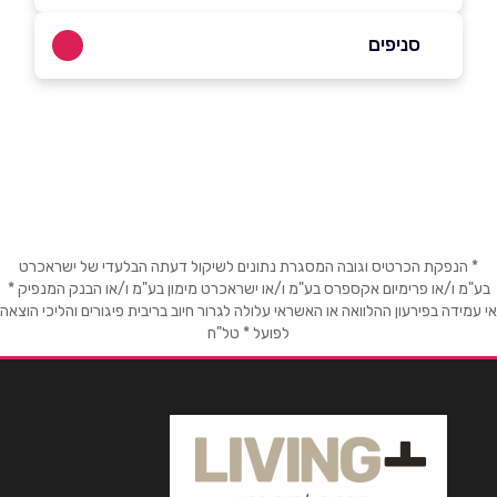
077-7715550
סניפים
באתר
בפייסבוק
באינסטגרם
ירושלים
שד' גודלה מאיר 255
077-7715550
שם מלא
*
טלפון
*
* הנפקת הכרטיס וגובה המסגרת נתונים לשיקול דעתה הבלעדי של ישראכרט
בע"מ ו/או פרימיום אקספרס בע"מ ו/או ישראכרט מימון בע"מ ו/או הבנק המנפיק *
אי עמידה בפירעון ההלוואה או האשראי עלולה לגרור חיוב בריבית פיגורים והליכי הוצאה
לפועל * טל"ח
אימייל
*
נושא
*
אנא חזרו אלי בקשר ל...
הודעה
*