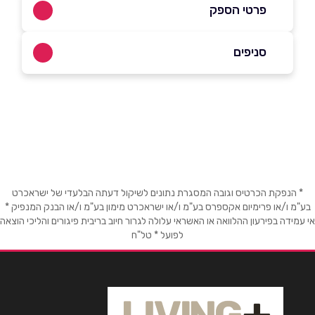
פרטי הספק
072-2788090
|
03-9216658
סניפים
באתר
בפייסבוק
באינסטגרם
פתח תקווה
ז'בוטינסקי 98 פתח תקווה ז'בוטינסקי 98
03-9216658
שם מלא
*
טלפון
*
* הנפקת הכרטיס וגובה המסגרת נתונים לשיקול דעתה הבלעדי של ישראכרט
בע"מ ו/או פרימיום אקספרס בע"מ ו/או ישראכרט מימון בע"מ ו/או הבנק המנפיק *
אי עמידה בפירעון ההלוואה או האשראי עלולה לגרור חיוב בריבית פיגורים והליכי הוצאה
לפועל * טל"ח
אימייל
*
נושא
*
אנא חזרו אלי בקשר ל...