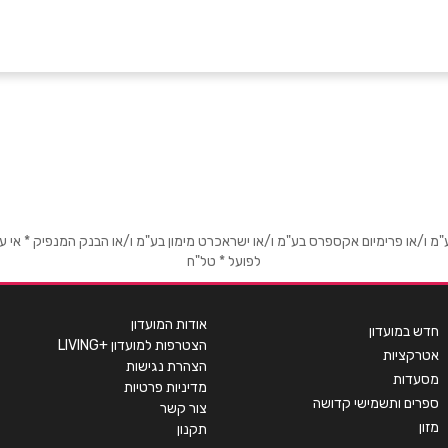
באינסטגרם
ביוטיוב
בוואטסאפ
אימייל
*
או פרימיום אקספרס בע"מ ו/או ישראכרט מימון בע"מ ו/או הבנק המנפיק * אי עמידה
לפועל * טל"ח
אודות המועדון
חדש במועדון
הצטרפות למועדון +LIVING
אטרקציות
הצהרת נגישות
מסעדות
מדיניות פרטיות
ספרים ותשמישי קדושה
צור קשר
מזון
תקנון