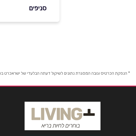
סניפים
באתר
בפייסבוק
נווה אטי"ב
6367*
שם מלא
*
טלפון
*
* הנפקת הכרטיס וגובה המסגרת נתונים לשיקול דעתה הבלעדי של ישראכרט בע"מ ו/
נושא
*
אנא חזרו אלי בקשר ל...
הודעה
*