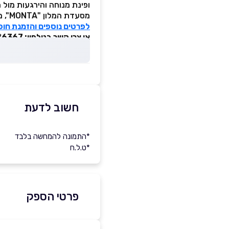
ופינת מנוחה והירגעות מול ה
מסעדת המלון "MONTA", מציעה תפריט איטלקי חלבי מוקפד מחומרי גלם טריים.
לפרטים נוספים והזמנת חופ
או צרו קשר בטלפון: 6367*
חשוב לדעת
*התמונה להמחשה בלבד
*ט.ל.ח
פרטי הספק
6367*