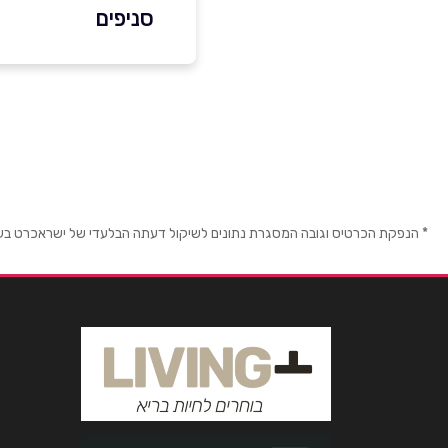
סניפים
בפייסבוק
שילת
חרמון 40, א.ת.
שם מלא
*
טלפון
*
* הנפקת הכרטיס וגובה המסגרת נתונים לשיקול דעתה הבלעדי של ישראכרט בע"מ ו/
נושא
*
אנא חזרו אלי בקשר ל...
הודעה
*