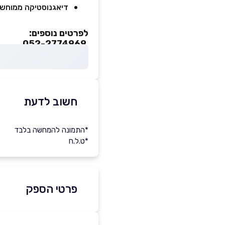
דיאגנוסטיקה ממוחשב
לפרטים נוספים:
‎052-2774969
חשוב לדעת
*התמונה להמחשה בלבד
*ט.ל.ח
פרטי הספק
0522774969