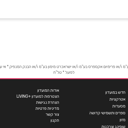
אימייל
*
או פרימיום אקספרס בע"מ ו/או ישראכרט מימון בע"מ ו/או הבנק המנפיק * אי עמידה
לפועל * טל"ח
אודות המועדון
חדש במועדון
הצטרפות למועדון +LIVING
אטרקציות
הצהרת נגישות
מסעדות
מדיניות פרטיות
ספרים ותשמישי קדושה
צור קשר
מזון
תקנון
שופינג וצרכנות