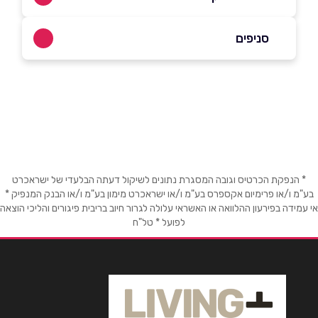
04-8550500
סניפים
טמרה
שם מלא
*
כביש ראשי
טלפון
*
* הנפקת הכרטיס וגובה המסגרת נתונים לשיקול דעתה הבלעדי של ישראכרט
אימייל
*
בע"מ ו/או פרימיום אקספרס בע"מ ו/או ישראכרט מימון בע"מ ו/או הבנק המנפיק *
אי עמידה בפירעון ההלוואה או האשראי עלולה לגרור חיוב בריבית פיגורים והליכי הוצאה
לפועל * טל"ח
נושא
*
אנא חזרו אלי בקשר ל...
הודעה
*