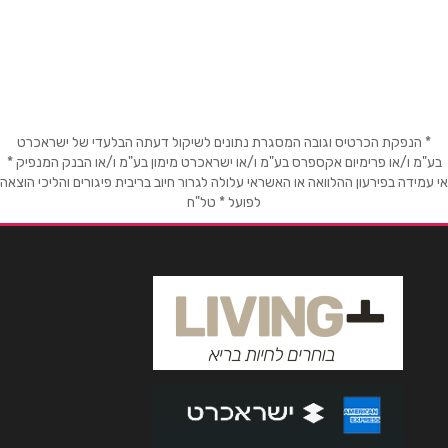
באתר
בפייסבוק
באינסטגרם
בוואטסאפ
* הנפקת הכרטיס וגובה המסגרת נתונים לשיקול דעתה הבלעדי של ישראכרט
בע"מ ו/או פרימיום אקספרס בע"מ ו/או ישראכרט מימון בע"מ ו/או הבנק המנפיק *
שם מלא
*
אי עמידה בפירעון ההלוואה או האשראי עלולה לגרור חיוב בריבית פיגורים והליכי הוצאה
לפועל * טל"ח
טלפון
*
אימייל
*
נושא
*
אנא חזרו אלי בקשר ל...
הודעה
*