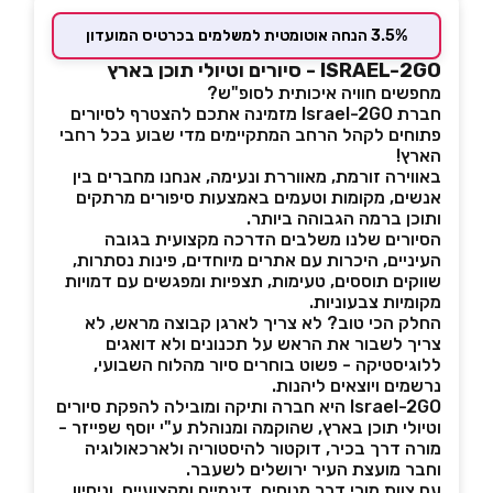
3.5% הנחה אוטומטית למשלמים בכרטיס המועדון
ISRAEL-2GO - סיורים וטיולי תוכן בארץ
מחפשים חוויה איכותית לסופ"ש?
חברת
Israel-2GO מזמינה אתכם להצטרף לסיורים
פתוחים לקהל הרחב המתקיימים מדי שבוע בכל רחבי
הארץ!
באווירה זורמת, מאווררת ונעימה, אנחנו מחברים בין
אנשים, מקומות וטעמים באמצעות סיפורים מרתקים
ותוכן ברמה הגבוהה ביותר.
הסיורים שלנו משלבים הדרכה מקצועית בגובה
העיניים, היכרות עם אתרים מיוחדים, פינות נסתרות,
שווקים תוססים, טעימות, תצפיות ומפגשים עם דמויות
מקומיות צבעוניות.
החלק הכי טוב? לא צריך לארגן קבוצה מראש, לא
צריך לשבור את הראש על תכנונים ולא דואגים
ללוגיסטיקה - פשוט בוחרים סיור מהלוח השבועי,
נרשמים ויוצאים ליהנות.
Israel-2GO היא חברה ותיקה ומובילה להפקת סיורים
וטיולי תוכן בארץ, שהוקמה ומנוהלת ע"י יוסף שפייזר -
מורה דרך בכיר, דוקטור להיסטוריה ולארכאולוגיה
וחבר מועצת העיר ירושלים לשעבר.
עם צוות מורי דרך מנוסים, דינמיים ומקצועיים, וניסיון