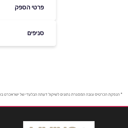
פרטי הספק
051-5699700
סניפים
באתר
רמת גן
בצלאל 4 קומת קרקע
שם מלא
*
טלפון
*
* הנפקת הכרטיס וגובה המסגרת נתונים לשיקול דעתה הבלעדי של ישראכרט בע"מ ו/
נושא
*
אנא חזרו אלי בקשר ל...
הודעה
*