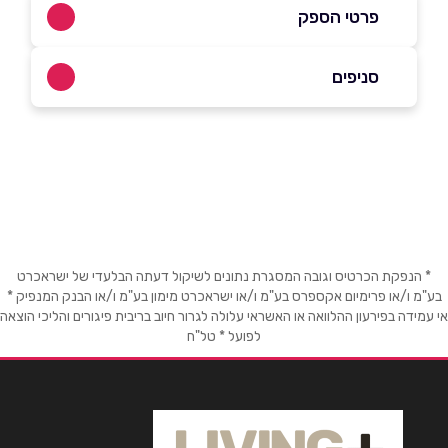
פרטי הספק
054-4590195
סניפים
בפייסבוק
רמת גן
הרא"ה 45
054-4590195
שם מלא
*
טלפון
*
* הנפקת הכרטיס וגובה המסגרת נתונים לשיקול דעתה הבלעדי של ישראכרט
בע"מ ו/או פרימיום אקספרס בע"מ ו/או ישראכרט מימון בע"מ ו/או הבנק המנפיק *
אי עמידה בפירעון ההלוואה או האשראי עלולה לגרור חיוב בריבית פיגורים והליכי הוצאה
לפועל * טל"ח
אימייל
*
נושא
*
אנא חזרו אלי בקשר ל...