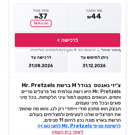
שווי הטבה
מחיר מוזל
37
44
₪
₪
16%
חסכת
לרכישה >
מחיר מוזל
— זכאות עד 5 שוברים לחודש קלנדרי
ניתן למימוש עד
לרכישה עד
31.08.2026
31.12.2026
צ'יזי נאגטס בגודל M ברשת Mr. Pretzels
Mr. Pretzels היא רשת עולמית של פרצלים טריים
וחמים, הנאפים במקום למול עיני הלקוחות, בכל מיני
סוגים ובכל מיני טעמים.
הבצק הוא מתכון סודי וייחודי רק לנו, והוא מה שהופך
את הפרצלים שלנו לטעימים ולמצליחים בעולם.
הרשת בארץ מונה נכון להיום 11 סניפים.
לרשימת סניפי Mr. Pretzels לחצו כאן >>
לאתר בית העסק