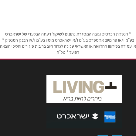
קניון הזהב דוד סחרוב 21
שם מלא
*
טלפון
*
רחובות
* הנפקת הכרטיס וגובה המסגרת נתונים לשיקול דעתה הבלעדי של ישראכרט
קניון עופר רחובות בילו 2
אימייל
*
בע"מ ו/או פרימיום אקספרס בע"מ ו/או ישראכרט מימון בע"מ ו/או הבנק המנפיק *
אי עמידה בפירעון ההלוואה או האשראי עלולה לגרור חיוב בריבית פיגורים והליכי הוצאה
לפועל * טל"ח
נושא
*
רמלה
אנא חזרו אלי בקשר ל...
קניון עזריאלי דוד רזיאל 1
הודעה
*
קרית אונו
שלמה המלך 37
שליחה