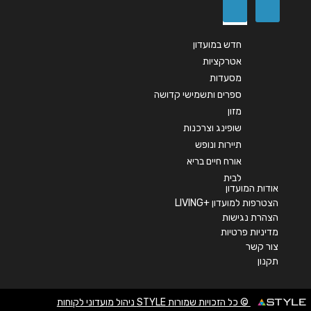
גני מודיעין
קניון עזריאלי מודיעין לב העיר 2
חדש במועדון
אטרקציות
מסעדות
חיפה
ספרים ותשמישי קדושה
מזון
עופר גרנד קניון דרך שמחה גולן 54
שופינג וצרכנות
תיירות ונופש
04-6205154
אורח חיים בריא
לבית
אודות המועדון
גבעתיים
הצטרפות למועדון +LIVING
הצהרת נגישות
מדיניות פרטיות
קניון עזריאלי דרך יצחק רבין 53
צור קשר
1-700-501037
תקנון
© כל הזכויות שמורות STYLE ניהול מועדוני לקוחות
באר שבע