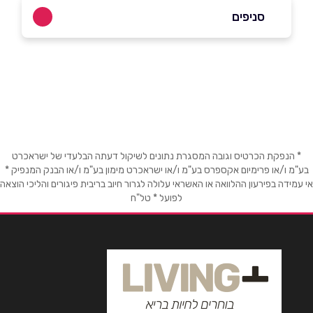
052-7405958
סניפים
באתר
אילת
עיר המלכים
052-7405958
שם מלא
*
טלפון
*
* הנפקת הכרטיס וגובה המסגרת נתונים לשיקול דעתה הבלעדי של ישראכרט
בע"מ ו/או פרימיום אקספרס בע"מ ו/או ישראכרט מימון בע"מ ו/או הבנק המנפיק *
אי עמידה בפירעון ההלוואה או האשראי עלולה לגרור חיוב בריבית פיגורים והליכי הוצאה
לפועל * טל"ח
אימייל
*
נושא
*
אנא חזרו אלי בקשר ל...
הודעה
*