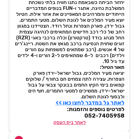
יחזור הביתה כשבאמת נתנו חוויה בלתי נשכחת
המשלבת נהיגה, אתגר ו-FUN בנופים המדבריים
הייחודיים והמרהיבים המאפיינים את אזור אילת. הטיול
יוצא מעיר המלכים אל לגונת השלום, מטעי התמרים,
גבול ירדן, פארק הצפרות ונחל רודד. הצטיידנו במגוון
רחב של כלי רכב חדישים המתאימים לנהיגה עצמית
החל מנהג בודד (טרקטורון) וכלה ברכבי באגי (RZR)
זוגים שחוית הנסיעה ברכב מגאץ את השטח. ריינג'רים
של 4 אנשים. (רכב שמתאים למשפחות עם הורים
וילדים) רכבים ל-6 שמתאימים ל-2 הורים ו-4 ילדים
עד גיל 10.
תאור הטיול:
יציאה מעיר המלכים, גבול ישראל-ירדן פארק
הצפרות, עצירה לתה צמחים חם בחורף / שלוקים
קפואים בימי הקיץ החמים בבונקר צבאי על גבול
ישראל-ירדן. ממשיכים למטעי התמרים, חוף הים
ולבסוף לגונת השלום.
לאתר גל במדבר לחצו כאן >>
לפרטים נוספים והזמנות:
052-7405958
לאתר בית העסק