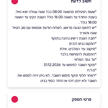
חשוב לדעת
*שעות הפעילות מהשעה 08:00 בכל שעה עגולה יוצא טיול.
בעונת החורף עד השעה 16:00 כולל העונת הקיץ עד השעה
18:00 כולל .
*יש לתאם הגעה מראש, לשלוח הודעת ווטסאפ עם סוג הטיול
שעה ותאריך
*חובה הצגת רישיון נהיגה בתוקף
​​​​​​​*המקום נגיש לנכים
*מיקום: עיר המלכים, אילת
ָ*התמונות להמחשה בלבד
*עד גמר המלאי
*תוקף השובר למימוש עד 31.12.2026
*ט.ל.ח
*לאחר חלוף תוקף מימוש השובר, לא ניתן יהיה לממש את
השובר ולא יינתן זיכוי או החזר כספי בגינו
פרטי הספק