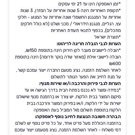
*זמן האספקה הינו עד 21 ימי עסקים
*תקופת האחריות הינה 5 שנות אחריות על המזרן, 3 שנות
אחריות על המנגנון החשמלי ושנה אחריות על המנוע - חלקי
עץ, רגליים, מנגנון הידראולי / מכני ושלט (לא כולל חלקים
מתכלים), בכפוף לתנאי תעודת האחריות
*תוצרת ישראל
הערות לגבי הובלה חריגה לריהוט:
*הובלה ליישובים מעבר לקו הירוק הינה בתוספת ₪150,
הובלה ליישובי אילת (מאזור שדה בוקר ודרומה) הינה בתוספת
₪600
לאחר השלמת הזמנה, נציג מטעם החברה ייצור עמכם קשר,
על מנת לחייב את הפער הנותר לתשלום
הערות לגבי פירוק והרכבה ו/או שירות מנוף:
*במידה ומוצר לא נכנס בפתח הבית בדרך הגישה או עד
מיקום המוצר בבית הלקוח, יש צורך או בהזמנת מנוף שישולם
ישירות על ידי הלקוח, ו/או בפירוק המוצר והרכבה בבית
הלקוח בתוספת תשלום מול המוביל בעת האספקה
הבהרה חשובה הנוגעת לחיוב נוסף לאספקה:
בהזמנה הכוללת מעל פריט אחד, על כל פריט נוסף יש לשלם
דמי משלוח - לאחר השלמת הזמנה, נציג מטעמנו ייצור עמכם