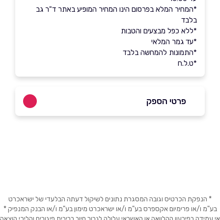
*המחיר המלא בפרסום הינו המחיר המופיע באתר ד"ר גב
בלבד
*ללא כפל מבצעים והטבות
*עד גמר המלאי
*התמונות להמחשה בלבד
*ט.ל.ח
פרטי הספק
03-6032777
באתר
בפייסבוק
באינסטגרם
ביוטיוב
בוואטסאפ
* הנפקת הכרטיס וגובה המסגרת נתונים לשיקול דעתה הבלעדי של ישראכרט
בע"מ ו/או פרימיום אקספרס בע"מ ו/או ישראכרט מימון בע"מ ו/או הבנק המנפיק *
שם מלא
*
אי עמידה בפירעון ההלוואה או האשראי עלולה לגרור חיוב בריבית פיגורים והליכי הוצאה