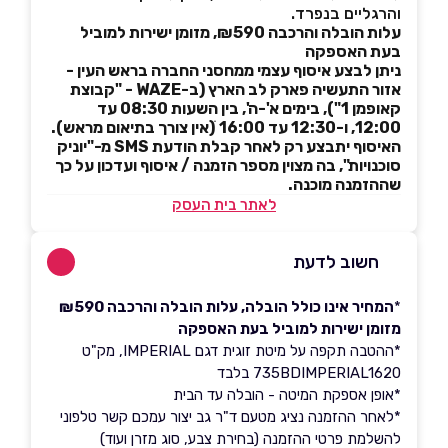
והרגליים בנפרד.
עלות הובלה והרכבה ₪590, מזומן ישירות למוביל
בעת האספקה
ניתן לבצע איסוף עצמי ממחסני החברה בראש העין -
אזור התעשיה פארק לב הארץ (ב-WAZE - "קבוצת
קאופמן 1"), בימים א'-ה', בין השעות 08:30 עד
12:00, ו-12:30 עד 16:00 ׁ(אין צורך בתיאום מראש).
האיסוף יתבצע רק לאחר קבלת הודעת SMS מ-"יוניק
סוכנויות", בה מצוין מספר הזמנה / איסוף ועדכון על כך
שההזמנה מוכנה.
לאתר בית העסק
חשוב לדעת
*
המחיר אינו כולל הובלה, עלות הובלה והרכבה ₪590
מזומן ישירות למוביל בעת האספקה
*ההטבה תקפה על מיטת זוגית דגם IMPERIAL, מק"ט
735BDIMPERIAL1620 בלבד
*אופן אספקת המיטה - הובלה עד הבית
*לאחר ההזמנה נציג מטעם ד"ר גב יצור עמכם קשר טלפוני
להשלמת פרטי ההזמנה (בחירת צבע, סוג מזרן ועוד)