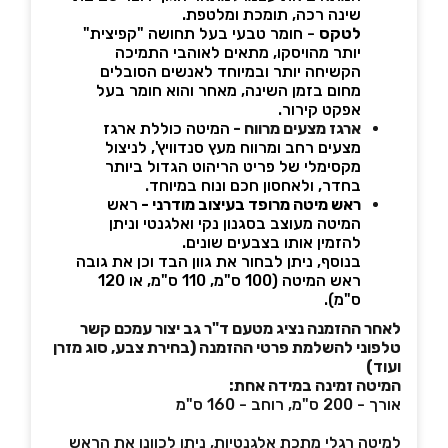
שינה רכה, תומכת ומלטפת.
לטקס
- חומר טבעי בעל תחושה "קפיצית"
יותר מהויסקו, מתאים לאוהבי התמיכה
הקשיחה יותר ובמיוחד לאנשים הסובלים
מחום בזמן השינה, מאחר והוא חומר בעל
אפקט קירור.
ארגז מצעים מרווח -
המיטה כוללת ארגז
מצעים רחב ומרווח מעץ סנדוויץ', לניצול
מקסימלי של פריט הריהוט הגדול ביותר
בחדר, ולאחסון חכם ונוח במיוחד
.
ראש מיטה מרופד בעיצוב מודרני
-
ראש
המיטה מעוצב בסגנון נקי ואלגנטי וניתן
להזמין אותו בצבעים שונים.
בנוסף, ניתן לבחור את גוון הבד וכן את גובה
ראש המיטה (100 ס"מ, 110 ס"מ, או 120
ס"מ).
לאחר ההזמנה נציג מטעם ד"ר גב יצור עמכם קשר
טלפוני להשלמת פרטי ההזמנה (בחירת צבע, סוג מזרן
ועוד)
המיטה זמינה במידה אחת:
​​אורך - 200 ס"מ, רוחב - 160 ס"מ
למיטה רגלי מתכת אלגנטיות, ניתן לכוונן את הראש