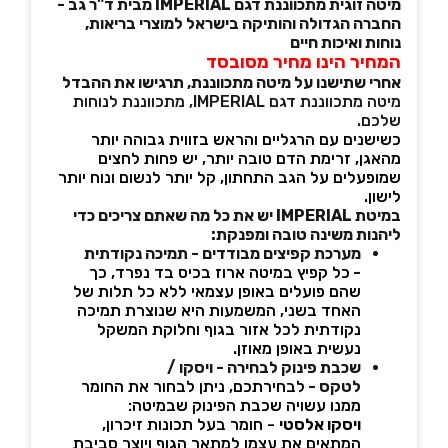
מיטה זוגית מתכווננת דגם IMPERIAL מבית ד"ר גב -
החברה הגדולה והותיקה בישראל למוצרי בריאות,
נוחות ואיכות חיים
המחיר הינו מחיר מסובסד
אחרי שתישנו על מיטה מתכווננת, תרגישו את ההבדל
מיטה מתכווננת דגם IMPERIAL, מתכווננת לנוחות
שלכם.
כשישנים עם הרגליים והראש בזווית גבוהה יותר
מהאגן, זרימת הדם טובה יותר, יש פחות לחצים
שמופעלים על הגב התחתון, קל יותר לנשום ונוח יותר
לישון.
במיטת IMPERIAL יש את כל מה שאתם צריכים כדי
ליהנות משינה טובה ומפנקת:
מערכת קפיצים מבודדים - תמיכה נקודתית
-
כל קפיץ במיטה ארוז בכיס בד נפרד, כך
שהם פועלים באופן עצמאי ללא כל תלות של
האחד בשני, המשמעות היא שנוצרת תמיכה
נקודתית לכל אזור בגוף וחלוקת המשקל
נעשית באופן מאוזן.
שכבת פינוק לבחירה - ויסקו /
לטקס -
לבחירתכם, ניתן לבחור את החומר
ממנו עשויה שכבת הפינוק שבמיטה:
ויסקו אלסטי
- חומר בעל תכונות זיכרון,
המתאים את עצמו למתאר הגוף ויוצר סביבת