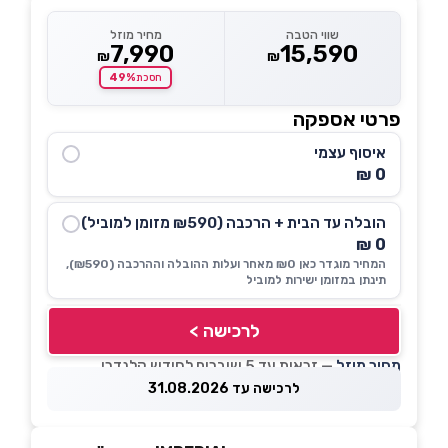
שווי הטבה
מחיר מוזל
7,990
15,590
₪
₪
49%
חסכת
פרטי אספקה
איסוף עצמי
0 ₪
הובלה עד הבית + הרכבה (₪590 מזומן למוביל)
0 ₪
המחיר מוגדר כאן ₪0 מאחר ועלות ההובלה וההרכבה (₪590),
תינתן במזומן ישירות למוביל
לרכישה >
מחיר מוזל
— זכאות עד 5 שוברים לחודש קלנדרי
לרכישה עד 31.08.2026