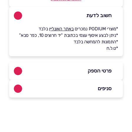
חשוב לדעת
*מוצרי PODIUM נמכרים
באתר האונליין
בלבד
*ניתן לבצע איסוף עצמי בכתובת "יד חרוצים 10, כפר סבא"
*התמונות להמחשה בלבד
*ט.ל.ח
פרטי הספק
053-3330111
סניפים
באתר
בפייסבוק
כפר סבא - איסוף עצמי, בתיאום מראש בלבד
יד חרוצים 10
שם מלא
*