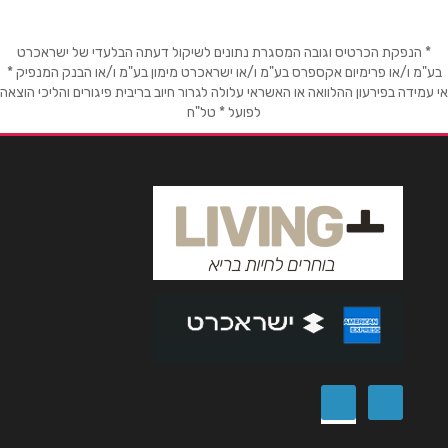
טלפון
*
* הנפקת הכרטיס וגובה המסגרת נתונים לשיקול דעתה הבלעדי של ישראכרט
בע"מ ו/או פרימיום אקספרס בע"מ ו/או ישראכרט מימון בע"מ ו/או הבנק המנפיק *
אי עמידה בפירעון ההלוואה או האשראי עלולה לגרור חיוב בריבית פיגורים והליכי הוצאה
לפועל * טל"ח
אימייל
*
נושא
*
אנא חזרו אלי בקשר ל...
הודעה
*
שליחה