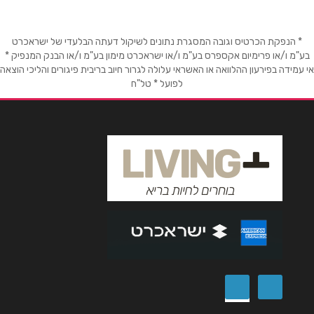
טלפון
*
* הנפקת הכרטיס וגובה המסגרת נתונים לשיקול דעתה הבלעדי של ישראכרט
בע"מ ו/או פרימיום אקספרס בע"מ ו/או ישראכרט מימון בע"מ ו/או הבנק המנפיק *
אימייל
*
אי עמידה בפירעון ההלוואה או האשראי עלולה לגרור חיוב בריבית פיגורים והליכי הוצאה
לפועל * טל"ח
נושא
*
אנא חזרו אלי בקשר ל...
הודעה
*
שליחה