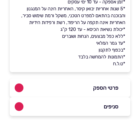
*זמן אספקה - עד 10 ימי עסקים
*5 שנות אחריות יבואן קיסר, האחריות הינה על המנגנון
והבוכנה בהתאם למפרט הטכני, משקל ורמת שימוש סביר,
האחריות אינה תקפה על הריפוד, רשת ורפידות הידיות
*יכולת נשיאת הכיסא - עד 120 ק"ג
*ללא כפל מבצעים, הנחות ושוברים
*עד גמר המלאי
*בכפוף לתקנון
*התמונות להמחשה בלבד
*ט.ל.ח
פרטי הספק
053-3384533
|
072-3319650
סניפים
באתר
בפייסבוק
באינסטגרם
אולם תצוגה
פתח תקווה ז'בוטינסקי 110 (כניסה דרך רחוב
המרץ 6) זמני פתיחה ימים א'-ה' בין השעות