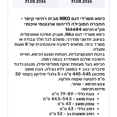
31.08.2026
31.08.2026
כיסא משרדי דגם NIKO מבית רהיטי קיסר -
החברה המובילה לריהוט ארגונומי איכותי
מק"ט הכיסא 166684
כיסא משרדי דגם Niko, מעניק תמיכה אופטימלית
בעיצוב חדשני ומודרני, מושלם לכל חלל עבודה או
משרד ביתי, ומתאים לישיבה אינטנסיבית של 8 שעות
ומעלה.
בזכות הפונקציונליות, הנוחות וסגנון הכיסא, חוויית
הישיבה שלכם תשתדרג בכמה רמות.
הכיסא בעל מעטפת יצוקה מפוליפרופילן, מנגנון נדנוד
סינכרוני בגב + במושב ללא נעילה, גובה מושב
מתכוונן 445-545 מ"מ ו-5 גלגלי סיליקון בקוטר 50
מ"מ לתנועה שקטה וחלקה.
צבע הכיסא
-
שחור.
מידות הכיסא:
גובה כללי -
79-89 ס"מ
גובה מושב -
44.5-54.5 ס"מ
עומק מושב -
43 ס"מ
רוחב כללי
- 63 ס"מ
רוחב משענת גב
- 52 ס"מ