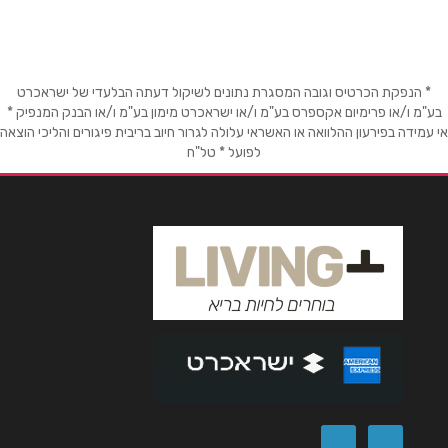
09:00-17:00, יום ו' בין השעות 09:00-
שם מלא
*
13:00
טלפון
*
* הנפקת הכרטיס וגובה המסגרת נתונים לשיקול דעתה הבלעדי של ישראכרט
בע"מ ו/או פרימיום אקספרס בע"מ ו/או ישראכרט מימון בע"מ ו/או הבנק המנפיק *
אי עמידה בפירעון ההלוואה או האשראי עלולה לגרור חיוב בריבית פיגורים והליכי הוצאה
לפועל * טל"ח
אימייל
*
נושא
*
אנא חזרו אלי בקשר ל...
הודעה
*