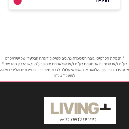
סניפים
באתר
בפייסבוק
באינסטגרם
אשדוד
העמל 41
050-9129112
שם מלא
*
טלפון
*
* הנפקת הכרטיס וגובה המסגרת נתונים לשיקול דעתה הבלעדי של ישראכרט
בע"מ ו/או פרימיום אקספרס בע"מ ו/או ישראכרט מימון בע"מ ו/או הבנק המנפיק *
אי עמידה בפירעון ההלוואה או האשראי עלולה לגרור חיוב בריבית פיגורים והליכי הוצאה
לפועל * טל"ח
אימייל
*
נושא
*
אנא חזרו אלי בקשר ל...
הודעה
*