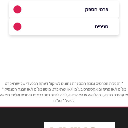
פרטי הספק
03-9536534
סניפים
באתר
בפייסבוק
באינסטגרם
ירושלים
פייר קניג 32
073-2904620
שם מלא
*
מושב בית חירות
טלפון
*
* הנפקת הכרטיס וגובה המסגרת נתונים לשיקול דעתה הבלעדי של ישראכרט
בע"מ ו/או פרימיום אקספרס בע"מ ו/או ישראכרט מימון בע"מ ו/או הבנק המנפיק *
אי עמידה בפירעון ההלוואה או האשראי עלולה לגרור חיוב בריבית פיגורים והליכי הוצאה
הראשונים 1
לפועל * טל"ח
אימייל
*
03-9081949
נושא
*
קריית ביאליק