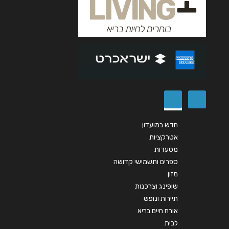
אנא חזרו אלי בקשר ל...
דרך עכו 152
הודעה
*
04-8779928
ירושלים
מעלה אדומים שדרות המייסדים 15
שליחה
073-2904626
חדש במועדון
אטרקציות
מסעדות
באר שבע
ספרים ותשמישי קדושה
מזון
השדרה השביעית, אליהו נאוי 12
שופינג וצרכנות
03-9081950
תיירות ונופש
אורח חיים בריא
לבית