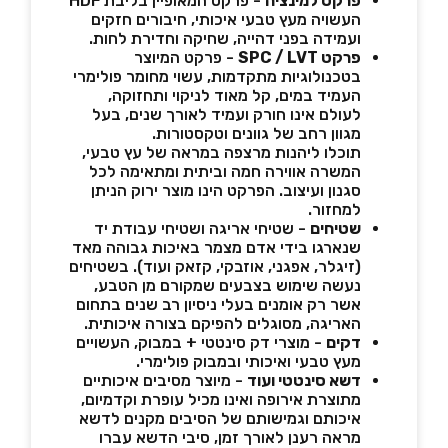
פרקט למינציה
- פרקט המאופיין בליבת HDF
העשויה מעץ טבעי איכותי, חיבורים חזקים
ועמידה בפני דהייה, שחיקה וחדירת לחות.
פרקט SPC / LVT
- פרקט המיוצר
בטכנולוגיות מתקדמות, עשוי מחומר פולימרי
העמיד במים, קל מאוד לניקוי ותחזוקה,
לעולם אינו חורק ועמיד לאורך שנים, בעל
מגוון רחב של גוונים וטקסטורות.
תוכלו ליהנות מרצפה במראה של עץ טבעי,
המשרה אווירה חמה וביתית ומתאימה לכל
סגנון ועיצוב. הפרקט הינו מוצר ירוק הניתן
למחזור.
שטיחים
- שטיחי אריגה ושטיחי עבודת יד
שנארגו בידי אדם מצמר באיכות גבוהה מאד
(זיגלר, אפגני, אוזבקי, קזאק ועוד). בשטיחים
נעשה שימוש בצבעים שמקורם מן הטבע,
אשר רק אומנים בעלי ניסיון רב שנים בתחום
האריגה, מסוגלים להפיקם בצורה איכותית.
דקים
- מוצרי דק סינטטי + במבוק, העשויים
מעץ טבעי ואיכותי ובמבוק פולימרי.
דשא סינטטי ועוד
- מיוצר מסיבים איכותיים
מתוצרת אירופה ואינו מכיל עופרת וקדמיום,
איכותם וגמישותם של הסיבים מקנים לדשא
מראה רענן לאורך זמן, סיבי הדשא עברו