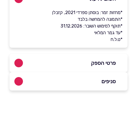
*מחזות זמר: בוסתן ספרדי 2021, קזבלן
*התמונה להמחשה בלבד
*תוקף למימוש השובר: 31.12.2026
*עד גמר המלאי
*ט.ל.ח
פרטי הספק
*5008
סניפים
באתר
תל אביב יפו
שד' תרס"ט 2 שדרות תרס"ט 2
03-6295555
שם מלא
*