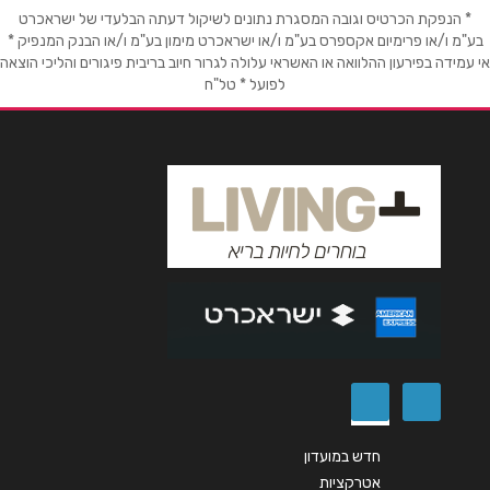
טלפון
*
* הנפקת הכרטיס וגובה המסגרת נתונים לשיקול דעתה הבלעדי של ישראכרט
בע"מ ו/או פרימיום אקספרס בע"מ ו/או ישראכרט מימון בע"מ ו/או הבנק המנפיק *
אי עמידה בפירעון ההלוואה או האשראי עלולה לגרור חיוב בריבית פיגורים והליכי הוצאה
לפועל * טל"ח
אימייל
*
נושא
*
אנא חזרו אלי בקשר ל...
הודעה
*
שליחה
חדש במועדון
אטרקציות