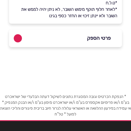
*ט.ל.ח
*לאחר חלוף תוקף מימוש השובר, לא ניתן יהיה לממש את
השובר ולא יינתן זיכוי או החזר כספי בגינו
פרטי הספק
שם מלא
*
טלפון
*
* הנפקת הכרטיס וגובה המסגרת נתונים לשיקול דעתה הבלעדי של ישראכרט
בע"מ ו/או פרימיום אקספרס בע"מ ו/או ישראכרט מימון בע"מ ו/או הבנק המנפיק *
אימייל
*
אי עמידה בפירעון ההלוואה או האשראי עלולה לגרור חיוב בריבית פיגורים והליכי הוצאה
לפועל * טל"ח
נושא
*