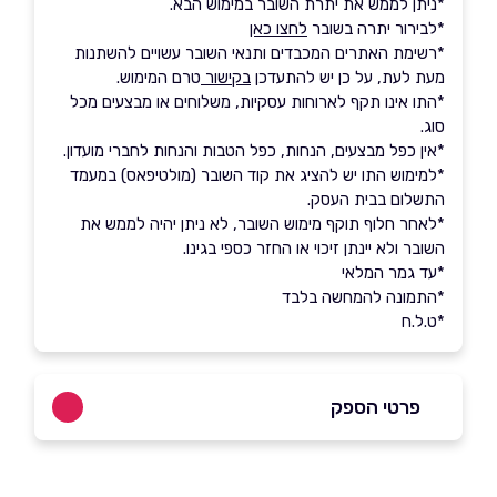
*ניתן לממש את יתרת השובר במימוש הבא.
*לבירור יתרה בשובר
לחצו כאן
*רשימת האתרים המכבדים ותנאי השובר עשויים להשתנות
מעת לעת, על כן יש להתעדכן
בקישור
טרם המימוש.
*התו אינו תקף לארוחות עסקיות, משלוחים או מבצעים מכל
סוג.
*אין כפל מבצעים, הנחות, כפל הטבות והנחות לחברי מועדון.
*למימוש התו יש להציג את קוד השובר (מולטיפאס) במעמד
התשלום בבית העסק.
*לאחר חלוף תוקף מימוש השובר, לא ניתן יהיה לממש את
השובר ולא יינתן זיכוי או החזר כספי בגינו.
*עד גמר המלאי
*התמונה להמחשה בלבד
*ט.ל.ח
פרטי הספק
03-5058080