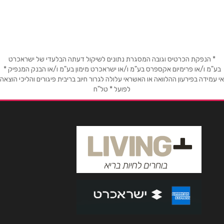
שם מלא
*
* הנפקת הכרטיס וגובה המסגרת נתונים לשיקול דעתה הבלעדי של ישראכרט
טלפון
*
בע"מ ו/או פרימיום אקספרס בע"מ ו/או ישראכרט מימון בע"מ ו/או הבנק המנפיק *
אי עמידה בפירעון ההלוואה או האשראי עלולה לגרור חיוב בריבית פיגורים והליכי הוצאה
לפועל * טל"ח
אימייל
*
נושא
*
אנא חזרו אלי בקשר ל...
הודעה
*