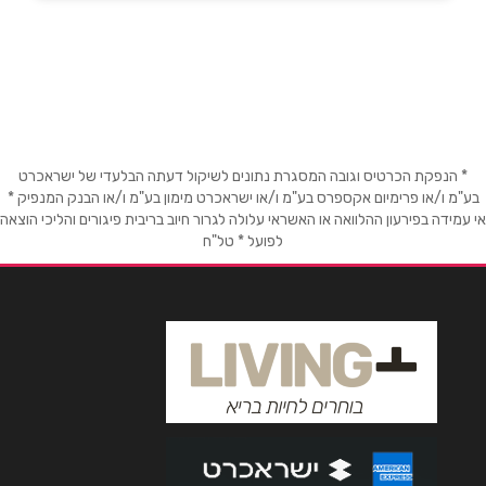
03-7130000
שם מלא
*
* הנפקת הכרטיס וגובה המסגרת נתונים לשיקול דעתה הבלעדי של ישראכרט
טלפון
*
בע"מ ו/או פרימיום אקספרס בע"מ ו/או ישראכרט מימון בע"מ ו/או הבנק המנפיק *
אי עמידה בפירעון ההלוואה או האשראי עלולה לגרור חיוב בריבית פיגורים והליכי הוצאה
לפועל * טל"ח
אימייל
*
נושא
*
אנא חזרו אלי בקשר ל...
הודעה
*