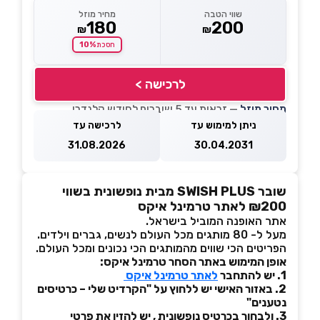
שווי הטבה
מחיר מוזל
180
200
₪
₪
10%
חסכת
לרכישה >
מחיר מוזל
— זכאות עד 5 שוברים לחודש קלנדרי
ניתן למימוש עד
לרכישה עד
31.08.2026
30.04.2031
שובר SWISH PLUS מבית נופשונית בשווי
₪200 לאתר טרמינל איקס
אתר האופנה המוביל בישראל.
מעל ל- 80 מותגים מכל העולם לנשים, גברים וילדים.
הפריטים הכי שווים מהמותגים הכי נכונים ומכל העולם.
אופן המימוש באתר הסחר טרמינל איקס:
1. יש להתחבר
לאתר טרמינל איקס
2. באזור האישי יש ללחוץ על "הקרדיט שלי – כרטיסים
נטענים"
3. ולבחור בכרטיס נופשונית , יש להזין את פרטי