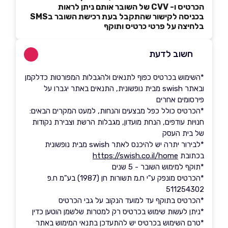
הכרטיס ו- CVV של השובר אותם ניתן לראות
בכניסה לקישור שהתקבל בעת רכישת השובר בSMS
בלחיצה על פרטי כרטיס ותוקף
חשוב לדעת
*השימוש בכרטיס כפוף לתנאים ולהגבלות המפורטות כדלקמן
ובאתר swish מבית נופשונית, התנאים באתר יגברו על
פירסומים אחרים
*הכרטיס כולל כפל מבצעים והנחות, למעט המקרים הבאים:
חנויות עודפים, הנחת מועדון, מגבלות הרשת וצבירת נקודות
של בית העסק
*לבירור יתרה יש להיכנס לאתר swish מבית נופשונית
בכתובת
https://swish.co.il/home
*תוקף למימוש השובר - 5 שנים
*הכרטיס מונפק ע"י ח.מ תשורות חן (1987) בע"מ ח.פ
511254302
*הכרטיס בתוקף עד למועד הנקוב על גבי הכרטיס
*ניתן לעשות שימוש בכרטיס רק למטרות שלשמן הוטען כדין
*טרם השימוש בכרטיס יש להתעדכן בתנאי המימוש באתר