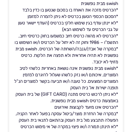
swish מבית נופשונית
*הכרטיס מזכה את האוחז בו בסכום שנטען בו כדין בלבד
*הסכום הכספי הטעון בכרטיס לא ניתן להמרה למזומן
*לא יינתן עודף בגין שימוש חלקי בכרטיס (העודף יישאר טעון
על גבי הכרטיס עד לשימוש הבא)
*הכרטיס לא מהווה כרטיס חיוב כמשמעו בחוק כרטיסי חיוב,
התשמ"ו – 1986 וחוק זה לא יחול על הכרטיס ו/או השימוש בו
*במקרה של אבדן/גנבה/השחתה של הכרטיס, swish מבית
נופשונית לא תהיה אחראית ולא תפצה את הלקוח. כרטיס
מזויף לא יכובד.
*swish מבית נופשונית אינה נושאת באחריות כלשהי לטיב
המוצרים, איכותם ו/או נזק כלשהו שעלול להיגרם למזמין
המוצרים המוצעים. כל טענה ו/או תביעה בקשר למוצרים הנ"ל
תופנה ישירות אל בית העסק
*לא ניתן לרכוש כרטיס מתנה (GIFT CARD) של בית העסק
באמצעות כרטיס swish מבית נופשונית.
*הכרטיס אינו מיועד לקבוצות ואירועים
*במקרה של החזרת מוצר/ביטול עסקה בפועל לאחר הקניה,
הפעולה תתבצע מול בית העסק ובהתאם לתנאי בית העסק
*לא תינתן תמורה ו/או פיצוי במקרה של אי מימוש הכרטיס