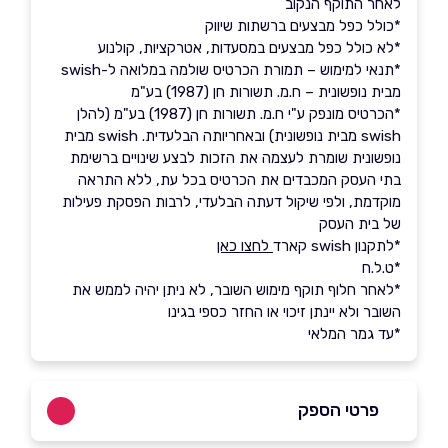
לאחר התוקף הנקוב
*כולל כפל מבצעים ברשתות שיווק
*לא כולל כפל מבצעים במסעדות, אטרקציות, קולנוע
*תנאי למימוש – תמורת הכרטיס שולמה במלואה ל-swish
מבית נופשונית – ח.מ. תשורות חן (1987) בע"מ
*הכרטיס מונפק ע"י ח.מ. תשורות חן (1987) בע"מ (להלן
swish מבית נופשונית) ובאחריותה הבלעדית. swish מבית
נופשונית שומרת לעצמה את הזכות לבצע שינויים ברשימת
בתי העסק המכבדים את הכרטיס בכל עת, ללא התראה
מוקדמת, ולפי שיקול דעתה הבלעדי, לרבות הפסקת פעילות
של בית העסק
*לתקנון swish קארד
לחצו כאן
*ט.ל.ח
*לאחר חלוף תוקף מימוש השובר, לא ניתן יהיה לממש את
השובר ולא יינתן זיכוי או החזר כספי בגינו
*עד גמר המלאי
פרטי הספק