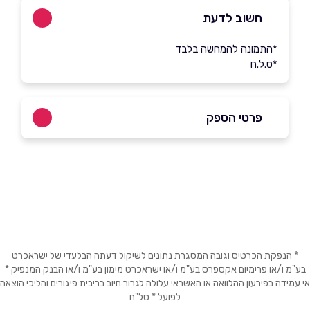
חשוב לדעת
*התמונה להמחשה בלבד
*ט.ל.ח
פרטי הספק
050-5496666
באתר
באינסטגרם
שם מלא
*
* הנפקת הכרטיס וגובה המסגרת נתונים לשיקול דעתה הבלעדי של ישראכרט
בע"מ ו/או פרימיום אקספרס בע"מ ו/או ישראכרט מימון בע"מ ו/או הבנק המנפיק *
אי עמידה בפירעון ההלוואה או האשראי עלולה לגרור חיוב בריבית פיגורים והליכי הוצאה
טלפון
*
לפועל * טל"ח