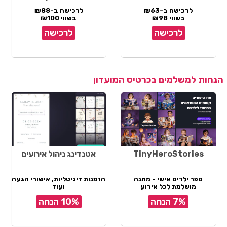
לרכישה ב-₪63
לרכישה ב-₪88
בשווי ₪98
בשווי ₪100
לרכישה
לרכישה
הנחות למשלמים בכרטיס המועדון
TinyHeroStories
אטנדינג ניהול אירועים
ספר ילדים אישי - מתנה
הזמנות דיגיטליות, אישורי הגעה
מושלמת לכל אירוע
ועוד
7% הנחה
10% הנחה