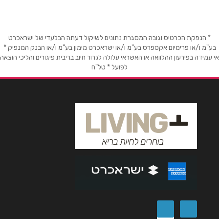
* הנפקת הכרטיס וגובה המסגרת נתונים לשיקול דעתה הבלעדי של ישראכרט
בע"מ ו/או פרימיום אקספרס בע"מ ו/או ישראכרט מימון בע"מ ו/או הבנק המנפיק *
אי עמידה בפירעון ההלוואה או האשראי עלולה לגרור חיוב בריבית פיגורים והליכי הוצאה
לפועל * טל"ח