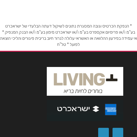
* הנפקת הכרטיס וגובה המסגרת נתונים לשיקול דעתה הבלעדי של ישראכרט
בע"מ ו/או פרימיום אקספרס בע"מ ו/או ישראכרט מימון בע"מ ו/או הבנק המנפיק *
אי עמידה בפירעון ההלוואה או האשראי עלולה לגרור חיוב בריבית פיגורים והליכי הוצאה
לפועל * טל"ח