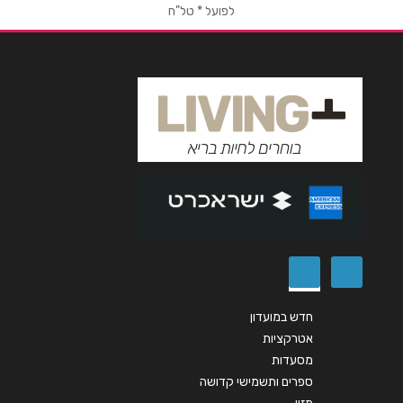
השקדים 1
לפועל * טל"ח
אימייל
*
073-7686992
נושא
*
טבריה
אנא חזרו אלי בקשר ל...
דוד המלך 11
הודעה
*
073-7948020
נתניה
פנחס לבון 18
שליחה
09-8356003
חדש במועדון
אטרקציות
מסעדות
ירושלים
ספרים ותשמישי קדושה