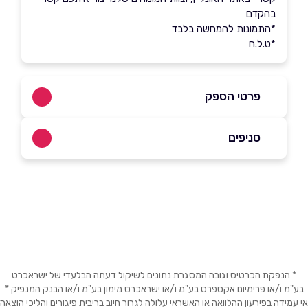
בהקדם
*התמונות להמחשה בלבד
*ט.ל.ח
פרטי הספק
*3734
סניפים
באתר
בפייסבוק
באינסטגרם
ביוטיוב
עפולה
שדרות יצחק רבין 20
04-9008522
שם מלא
*
טבעון
טלפון
*
* הנפקת הכרטיס וגובה המסגרת נתונים לשיקול דעתה הבלעדי של ישראכרט
בע"מ ו/או פרימיום אקספרס בע"מ ו/או ישראכרט מימון בע"מ ו/או הבנק המנפיק *
אי עמידה בפירעון ההלוואה או האשראי עלולה לגרור חיוב בריבית פיגורים והליכי הוצאה