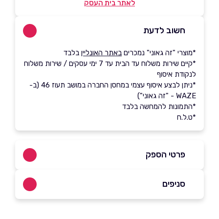
לאתר בית העסק
חשוב לדעת
*מוצרי "זה גאוני" נמכרים
באתר האונליין
בלבד
*קיים שירות משלוח עד הבית עד 7 ימי עסקים / שירות משלוח
לנקודת איסוף
*ניתן לבצע איסוף עצמי במחסן החברה במושב תעוז 46 (ב-
WAZE - "זה גאוני")
*התמונות להמחשה בלבד
*ט.ל.ח
פרטי הספק
02-6205105
סניפים
באתר
בפייסבוק
באינסטגרם
מושב תעוז 46 - איסוף עצמי בלבד