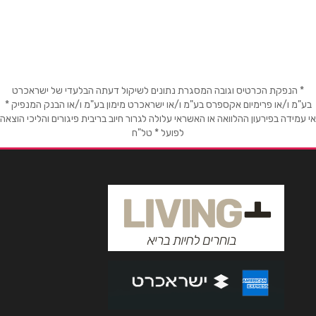
שם מלא
*
טלפון
*
* הנפקת הכרטיס וגובה המסגרת נתונים לשיקול דעתה הבלעדי של ישראכרט
בע"מ ו/או פרימיום אקספרס בע"מ ו/או ישראכרט מימון בע"מ ו/או הבנק המנפיק *
אי עמידה בפירעון ההלוואה או האשראי עלולה לגרור חיוב בריבית פיגורים והליכי הוצאה
לפועל * טל"ח
אימייל
*
נושא
*
אנא חזרו אלי בקשר ל...
הודעה
*