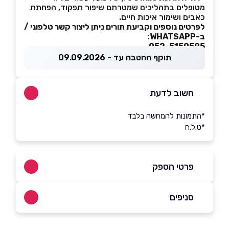
מטופלים בתהליכים שמטרתם שיפור תפקוד, הפחתת
כאבים ושימור איכות חיים.
לפרטים נוספים וקביעת תורים ניתן ליצור קשר טלפוני /
ב-WHATSAPP:
052-5150595
תוקף ההטבה עד - 09.09.2026
חשוב לדעת
*התמונות להמחשה בלבד
*ט.ל.ח
פרטי הספק
052-5150595
סניפים
בפייסבוק
באינסטגרם
בוואטסאפ
קריית אתא