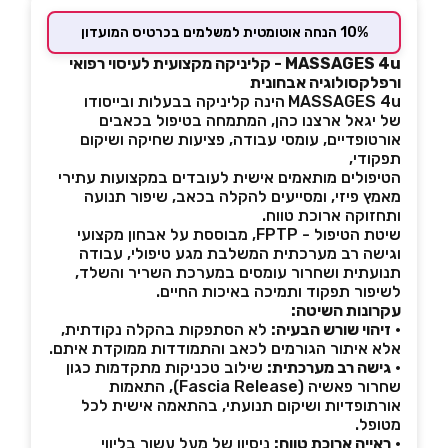
10% הנחה אוטומטית למשלמים בכרטיס המועדון
MASSAGES 4u - קליניקה מקצועית לעיסוי רפואי
ורפלקסולוגיה אבחונית
MASSAGES 4u
הינה קליניקה בבעלות ובייסודו
של יגאל ארצנו כהן, המתמחה בטיפול בכאבים
אורטופדיים, עומסי עבודה, פציעות שחיקה ושיקום
תפקודי,
הטיפולים מותאמים אישית לעובדים במקצועות עתירי
מאמץ פיזי, ומסייעים להקלה בכאב, שיפור תנועה
ותחזוקה ארוכת טווח.
שיטת הטיפול - FPTP, מבוססת על אבחון מקצועי
וגישה רב מערכתית המשלבת מגע טיפולי, עבודה
תנועתית ושחרור עומסים במערכת השריר והשלד,
לשיפור תפקוד ותמיכה באיכות החיים.
עקרונות השיטה
:
•
זיהוי שורש הבעיה
:
לא הסתפקות בהקלה נקודתית,
אלא איתור הגורמים לכאב והתמודדות ממוקדת איתם.
•
גישה רב מערכתית
:
שילוב טכניקות מתקדמות כגון
שחרור פאשיה (Fascia Release), התאמות
אורתופדיות ושיקום תנועתי, בהתאמה אישית לכל
מטופל.
•
ראייה ארוכת טווח
:
ניסיון של מעל עשור בליווי