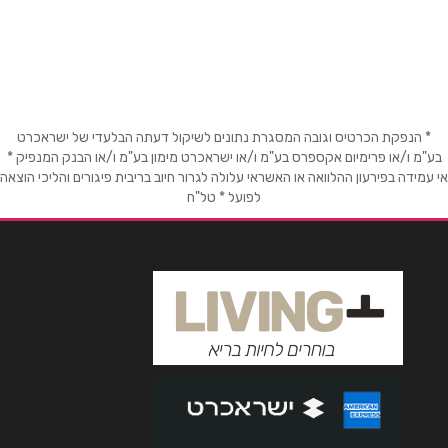
דרך יצחק רבין 11
שם מלא
*
טלפון
*
* הנפקת הכרטיס וגובה המסגרת נתונים לשיקול דעתה הבלעדי של ישראכרט
בע"מ ו/או פרימיום אקספרס בע"מ ו/או ישראכרט מימון בע"מ ו/או הבנק המנפיק *
אי עמידה בפירעון ההלוואה או האשראי עלולה לגרור חיוב בריבית פיגורים והליכי הוצאה
לפועל * טל"ח
אימייל
*
נושא
*
אנא חזרו אלי בקשר ל...
הודעה
*