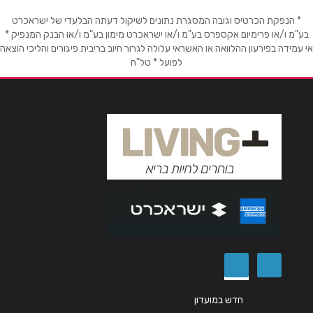
* הנפקת הכרטיס וגובה המסגרת נתונים לשיקול דעתה הבלעדי של ישראכרט
טלפון
*
בע"מ ו/או פרימיום אקספרס בע"מ ו/או ישראכרט מימון בע"מ ו/או הבנק המנפיק *
אי עמידה בפירעון ההלוואה או האשראי עלולה לגרור חיוב בריבית פיגורים והליכי הוצאה
לפועל * טל"ח
אימייל
*
נושא
*
אנא חזרו אלי בקשר ל...
הודעה
*
שליחה
חדש במועדון