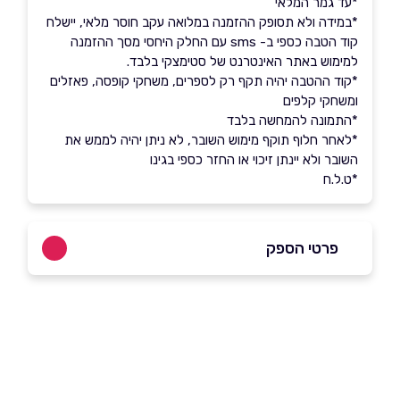
*עד גמר המלאי
*במידה ולא תסופק ההזמנה במלואה עקב חוסר מלאי, יישלח
קוד הטבה כספי ב- sms עם החלק היחסי מסך ההזמנה
למימוש באתר האינטרנט של סטימצקי בלבד.
*קוד ההטבה יהיה תקף רק לספרים, משחקי קופסה, פאזלים
ומשחקי קלפים
*התמונה להמחשה בלבד
*לאחר חלוף תוקף מימוש השובר, לא ניתן יהיה לממש את
השובר ולא יינתן זיכוי או החזר כספי בגינו
*ט.ל.ח
פרטי הספק
באתר
בפייסבוק
באינסטגרם
שם מלא
*