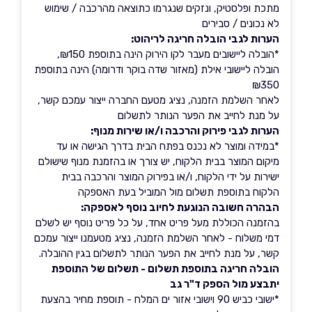
מתכת ופלסטיק, ונזקים שנגרמו כתוצאה מהרכבה / שימוש
לא נכונים / סבירים
הערות לגבי הובלה חריגה לריהוט:
*הובלה ליישובים מעבר לקו הירוק הינה בתוספת ₪150,
הובלה ליישובי אילת (מאזור שדה בוקר ודרומה) הינה בתוספת
₪350
לאחר השלמת הזמנה, נציג מטעם החברה ייצור עמכם קשר,
על מנת לחייב את הפער הנותר לתשלום
הערות לגבי פירוק והרכבה ו/או שירות מנוף:
*במידה ומוצר לא נכנס בפתח הבית בדרך הגישה או עד
מיקום המוצר בבית הלקוח, יש צורך או בהזמנת מנוף שישולם
ישירות על ידי הלקוח, ו/או בפירוק המוצר והרכבה בבית
הלקוח בתוספת תשלום מול המוביל בעת האספקה
הבהרה חשובה הנוגעת לחיוב נוסף לאספקה:
בהזמנה הכוללת מעל פריט אחד, על כל פריט נוסף יש לשלם
דמי משלוח - לאחר השלמת הזמנה, נציג מטעמנו ייצור עמכם
קשר, על מנת לחייב את הפער הנותר לתשלום בגין ההובלה.
הובלה חריגה בתוספת תשלום - תשלום של התוספת
יתבצע מול הספק ד"ר גב
*ישובי כביש 90 וישובי אזור ים המלח - תוספת מחיר בהצעת