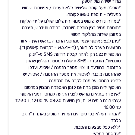
מחיר ישירה מול הספק
*הובלה מעל קומה שלישית ללא מעלית / אפשרות שימוש
במעלית - תוספת ₪50 לקומה.
*במידה ונדרש שימוש במנוף, התשלום ישולם על ידי הלקוח
*תוספת מחיר בגין הובלה מיוחדת, במידה ותידרש, תיגבה
במזומן ישירות מהלקוח הסופי
*ניתן לבצע איסוף עצמי ממחסני החברה בראש העין - אזור
התעשיה פארק לב הארץ (ב-WAZE - "קבוצת קאופמן 1"),
האיסוף יתבצע רק לאחר קבלת הודעת SMS מ-"יוניק
סוכנויות". הודעת ה-SMS תישלח למספר הטלפון שהוזן
בהזמנה, בהודעה זו יצויין מספר הזמנה / איסוף, ועדכון
שההזמנה מוכנה לאיסוף. את מספר ההזמנה / איסוף, יש
להציג במחסן על מנת לקבל את ההזמנה.
האיסוף יהיה מוכן בהתאם לזמן האספקה המצוין בפרסום
*אין צורך בתיאום מראש לפני ההגעה למחסן, זמני האיסוף
עצמי הינם בימים א'-ה', בין השעות 08:30 עד 12:00, ו-12:30
עד 16:00
*המחיר המלא בפרסום הינו המחיר המופיע באתר ד"ר גב
בלבד
*ללא כפל מבצעים והטבות
*עד גמר המלאי