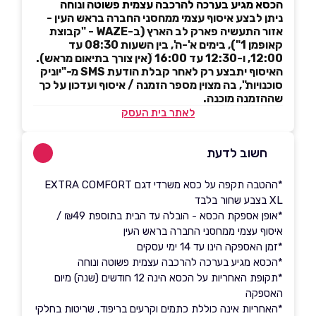
הכסא מגיע בערכה להרכבה עצמית פשוטה ונוחה
ניתן לבצע איסוף עצמי ממחסני החברה בראש העין -
אזור התעשיה פארק לב הארץ (ב-WAZE - "קבוצת
קאופמן 1"), בימים א'-ה', בין השעות 08:30 עד
12:00, ו-12:30 עד 16:00 ׁ(אין צורך בתיאום מראש).
האיסוף יתבצע רק לאחר קבלת הודעת SMS מ-"יוניק
סוכנויות", בה מצוין מספר הזמנה / איסוף ועדכון על כך
שההזמנה מוכנה.
לאתר בית העסק
חשוב לדעת
*ההטבה תקפה על כסא משרדי דגם EXTRA COMFORT
XL בצבע שחור בלבד
*אופן אספקת הכסא - הובלה עד הבית בתוספת ₪49 /
איסוף עצמי ממחסני החברה בראש העין
*זמן האספקה הינו עד 14 ימי עסקים
*הכסא מגיע בערכה להרכבה עצמית פשוטה ונוחה
*תקופת האחריות על הכסא הינה 12 חודשים (שנה) מיום
האספקה
*האחריות אינה כוללת כתמים וקרעים בריפוד, שריטות בחלקי