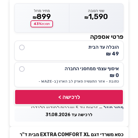
שווי הטבה
מחיר מוזל
899
1,590
₪
₪
43%
חסכת
פרטי אספקה
הובלה עד הבית
49 ₪
איסוף עצמי ממחסני החברה
0 ₪
כתובת - אזור התעשיה פארק לב הארץ (ב-WAZE -
לרכישה >
מחיר מוזל
— זכאות עד 5 שוברים לחודש קלנדרי
לרכישה עד 31.08.2026
כסא משרדי דגם EXTRA COMFORT XL מבית ד"ר