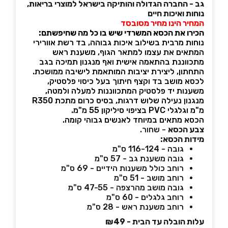
גב - החברה הגדולה והותיקה בישראל למוצרי בריאות,
נוחות ואיכות חיים
המחיר הינו מחיר מסובסד
הכירו את הכסא המשרדי שיש בו כל מה שחיפשתם:
נוחות מרבית בשילוב איכות גבוהה, בד רשת אוורירי
המתאים את עצמו למתאר הגוף, משענת ראש
מתכווננת בהתאמה אישית ואף מנגנון תמיכה בגב
התחתון, ליצירת יציבות המותאמת לישיבה ממושכת.
לכסא מושב בד וקצף חיתוך בעל כיסוי פלסטיק,
משענות יד פלסטיק המתכווננות למעלה ולמטה,
מנגנון נעילה שלוש דרגות, בסיס כרום מתכת R350
מ"מ וגלגלי PVC בציפוי סיליקון 55 מ"מ.
הכסא מתאים במיוחד לאנשים גבוהי קומה.
צבע הכסא
- שחור.
מידות הכסא:
גובה - 116-124 ס"מ
גובה משענת גב - 57 ס"מ
רוחב כולל משענות הידיים - 69 ס"מ
רוחב מושב - 51 ס"מ
גובה מושב מהרצפה - 47-55 ס"מ
רוחב גלגלים - 60 ס"מ
רוחב משענת ראש - 28 ס"מ
עלות הובלה עד הבית - ₪49