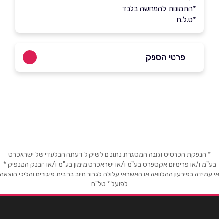
*התמונות להמחשה בלבד
*ט.ל.ח
פרטי הספק
03-6032777
באתר
בפייסבוק
באינסטגרם
ביוטיוב
בוואטסאפ
* הנפקת הכרטיס וגובה המסגרת נתונים לשיקול דעתה הבלעדי של ישראכרט
בע"מ ו/או פרימיום אקספרס בע"מ ו/או ישראכרט מימון בע"מ ו/או הבנק המנפיק *
שם מלא
*
אי עמידה בפירעון ההלוואה או האשראי עלולה לגרור חיוב בריבית פיגורים והליכי הוצאה
לפועל * טל"ח
טלפון
*