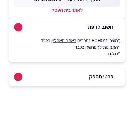
לאתר בית העסק
חשוב לדעת
ָ*מוצרי BOHO11 נמכרים
באתר האונליין
בלבד
*התמונות להמחשה בלבד
*ט.ל.ח
פרטי הספק
054-7606200
באתר
בפייסבוק