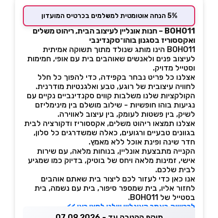
5% הנחה אוטומטית למשלמים בכרטיס המועדון
BOHO11 – חנות אונליין לעיצוב הבית, ריהוט משלים
ואקססוריז בסגנון בוהו־סקנדינבי
BOHO11 הינו מותג שנולד מתוך תשוקה אמיתית
לעיצוב פנים ולאנשים שאוהבים בית עם אופי, חמימות
וסטייל מדויק.
אצלנו כל פריט נבחר בקפידה, כדי להפוך כל חלל
לחוויה עיצובית של רוגע, טבע ואלגנטיות מודרנית.
הקולקציות שלנו משלבות קווים סקנדינביים נקיים עם
נגיעות בוהו חופשיות - שילוב מושלם בין מינימליזם
לשיק, בין פשטות לעומק, בין עיצוב לאווירה.
אצלנו תמצאו ריהוט משלים, אקססוריז ודקורציה לבית
בגוונים טבעיים ורגועים, כאלה שמשדרגים כל סלון,
חדר שינה ופינת אוכל ללא מאמץ.
הקנייה מתבצעת אונליין, בנוחות מלאה, עם שירות
אישי, זמינות מלאה ויחס של בוטיק, בדיוק כמו שמגיע
לבית שלכם.
אנו כאן כדי לעזור לכם ליצור בית שאתם אוהבים
לחזור אליו, בית שמספר סיפור, בית עם נשמה, בית
בסטייל של BOHO11.
לרכישה באתר האונליין שלנו לחצו כאן >>
תוקף ההטבה עד - 07.09.2026