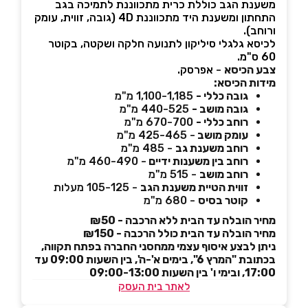
משענת הגב כוללת כרית מתכווננת לתמיכה בגב
התחתון ומשענת היד מתכווננת 4D (גובה, זווית, עומק
ורוחב).
לכיסא גלגלי סיליקון לתנועה חלקה ושקטה, בקוטר
60 ס"מ.
צבע הכיסא
-
אפרסק.
מידות הכיסא:
גובה כללי -
1,100-1,185 מ"מ
גובה מושב -
440-525 מ"מ
רוחב כללי -
670-700 מ"מ
עומק מושב
- 425-465 מ"מ
רוחב משענת גב
- 485 מ"מ
רוחב בין משענות ידיים
- 460-490 מ"מ
רוחב מושב
- 515 מ"מ
זווית הטיית משענת הגב
- 105-125 מעלות
קוטר בסיס
- 680 מ"מ
מחיר הובלה עד הבית ללא הרכבה - ₪50
מחיר הובלה עד הבית כולל הרכבה - ₪150
ניתן לבצע איסוף עצמי ממחסני החברה בפתח תקווה,
בכתובת "המרץ 6", בימים א'-ה', בין השעות 09:00 עד
17:00, ובימי ו' בין השעות 09:00-13:00
לאתר בית העסק