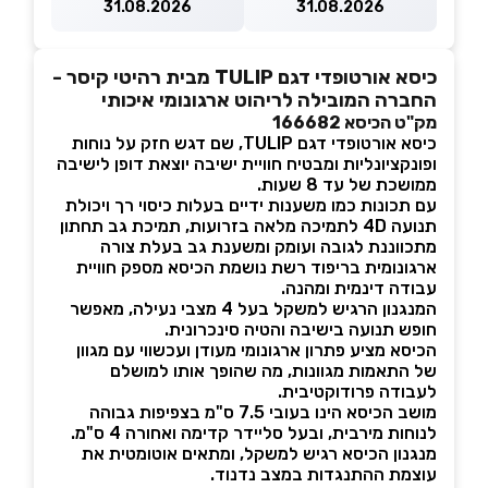
31.08.2026
31.08.2026
כיסא אורטופדי דגם TULIP מבית רהיטי קיסר -
החברה המובילה לריהוט ארגונומי איכותי
מק"ט הכיסא 166682
כיסא אורטופדי דגם TULIP, שם דגש חזק על נוחות
ופונקציונליות ומבטיח חוויית ישיבה יוצאת דופן לישיבה
ממושכת של עד 8 שעות.
עם תכונות כמו משענות ידיים בעלות כיסוי רך ויכולת
תנועה 4D לתמיכה מלאה בזרועות, תמיכת גב תחתון
מתכווננת לגובה ועומק ומשענת גב בעלת צורה
ארגונומית בריפוד רשת נושמת הכיסא מספק חוויית
עבודה דינמית ומהנה.
המנגנון הרגיש למשקל בעל 4 מצבי נעילה, מאפשר
חופש תנועה בישיבה והטיה סינכרונית.
הכיסא מציע פתרון ארגונומי מעודן ועכשווי עם מגוון
של התאמות מגוונות, מה שהופך אותו למושלם
לעבודה פרודוקטיבית.
מושב הכיסא הינו בעובי 7.5 ס"מ בצפיפות גבוהה
לנוחות מירבית, ובעל סליידר קדימה ואחורה 4 ס"מ.
מנגנון הכיסא רגיש למשקל, ומתאים אוטומטית את
עוצמת ההתנגדות במצב נדנוד.