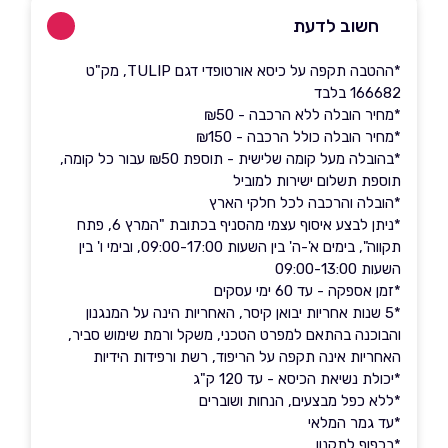
חשוב לדעת
*ההטבה תקפה על כיסא אורטופדי דגם TULIP, מק"ט
166682 בלבד
*מחיר הובלה ללא הרכבה - ₪50
*מחיר הובלה כולל הרכבה - ₪150
*בהובלה מעל קומה שלישית - תוספת ₪50 עבור כל קומה,
תוספת תשלום ישירות למוביל
*הובלה והרכבה לכל חלקי הארץ
*ניתן לבצע איסוף עצמי מהסניף בכתובת "המרץ 6, פתח
תקווה", בימים א'-ה' בין השעות 09:00-17:00, ובימי ו' בין
השעות 09:00-13:00
*זמן אספקה - עד 60 ימי עסקים
*5 שנות אחריות יבואן קיסר, האחריות הינה על המנגנון
והבוכנה בהתאם למפרט הטכני, משקל ורמת שימוש סביר,
האחריות אינה תקפה על הריפוד, רשת ורפידות הידיות
*יכולת נשיאת הכיסא - עד 120 ק"ג
*ללא כפל מבצעים, הנחות ושוברים
*עד גמר המלאי
*בכפוף לתקנון