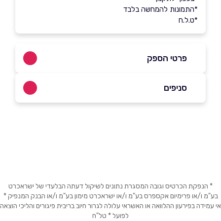
*התמונות להמחשה בלבד
*ט.ל.ח
פרטי הספק
053-3384533
|
072-3319650
סניפים
באתר
בפייסבוק
באינסטגרם
אולם תצוגה
פתח תקווה ז'בוטינסקי 110 (כניסה דרך רחוב
המרץ 6) זמני פתיחה ימים א'-ה' בין השעות
09:00-17:00, יום ו' בין השעות 09:00-
שם מלא
*
13:00
טלפון
*
* הנפקת הכרטיס וגובה המסגרת נתונים לשיקול דעתה הבלעדי של ישראכרט
בע"מ ו/או פרימיום אקספרס בע"מ ו/או ישראכרט מימון בע"מ ו/או הבנק המנפיק *
אי עמידה בפירעון ההלוואה או האשראי עלולה לגרור חיוב בריבית פיגורים והליכי הוצאה
לפועל * טל"ח
אימייל
*